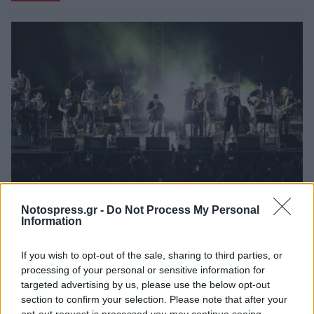
Notospress.gr -
Do Not Process My Personal
Άστρος: Οι Χαΐνηδες και οι Social Waste
Information
ενώνουν τις δυνάμεις τους σε μία ξεχωριστή
συναυλία
If you wish to opt-out of the sale, sharing to third parties, or
06/08/2026 18:54
processing of your personal or sensitive information for
targeted advertising by us, please use the below opt-out
section to confirm your selection. Please note that after your
opt-out request is processed you may continue seeing