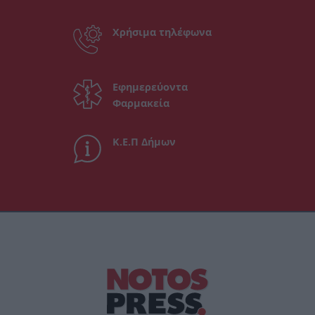
Χρήσιμα τηλέφωνα
Εφημερεύοντα
Φαρμακεία
Κ.Ε.Π Δήμων