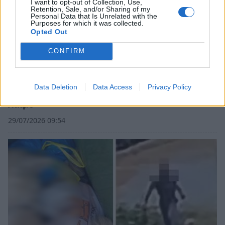
I want to opt-out of Collection, Use,
Retention, Sale, and/or Sharing of my
Personal Data that Is Unrelated with the
Purposes for which it was collected.
Opted Out
CONFIRM
Άστρος Κυνουρίας: Συνελήφθη 46χρονος για
Data Deletion
Data Access
Privacy Policy
τον σκύλο που βρέθηκε νεκρός με σύρμα στον
λαιμό
29/07/2026 09:54