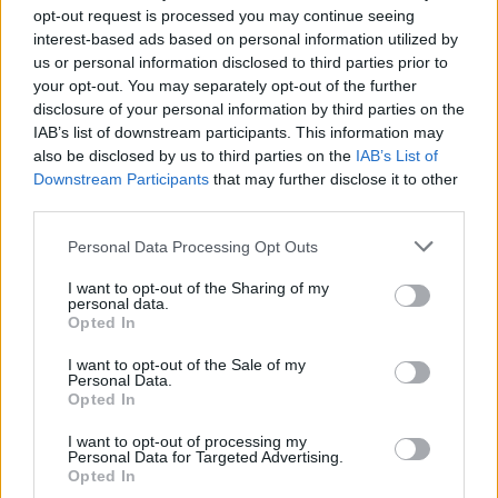
την εν λόγω μεταφορά.
opt-out request is processed you may continue seeing
Ειδικότερα, το ανωτέρω σκάφος κατέπλευσε στο
interest-based ads based on personal information utilized by
us or personal information disclosed to third parties prior to
λιμένα Κυλλήνης πρωινές ώρες σήμερα, και ενώ
your opt-out. You may separately opt-out of the further
εκτελούσε περιηγητικό πλου με λιμένα
disclosure of your personal information by third parties on the
αφετηρίας τη Ζάκυνθο και ενδιάμεσο λιμένα την
IAB’s list of downstream participants. This information may
also be disclosed by us to third parties on the
IAB’s List of
Κυλλήνη, αποβίβασε όλους τους επιβάτες στο
Downstream Participants
that may further disclose it to other
λιμένα Κυλλήνης.
third parties.
Προανάκριση διενεργείται από την οικεία
Personal Data Processing Opt Outs
Λιμενική Αρχή.
I want to opt-out of the Sharing of my
personal data.
Opted In
I want to opt-out of the Sale of my
Personal Data.
Opted In
I want to opt-out of processing my
Personal Data for Targeted Advertising.
Opted In