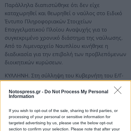
Παράλληλα διαπιστώθηκε ότι δεν είχε
καταχωρηθεί και θεωρηθεί ο ναύλος στο Ειδικό
Έντυπο Πληροφοριακών Στοιχείων
Επαγγελματικού Πλοίου Αναψυχής για το
συγκεκριμένο χρονικό διάστημα της ναύλωσης.
Από το Λιμεναρχείο Ναυπλίου κινήθηκε η
διαδικασία για την επιβολή των προβλεπόμενων
διοικητικών κυρώσεων.
ΚΥΛΛΗΝΗ. Στη σύλληψη του Κυβερνήτη του Ε/Γ-
Τ/Ρ ''ΑΘΑΝΑΣΙΟΣ Β'' Ν. Ελευσίνας 229
προέβησαν, πρωινές 24/9/19, στελέχη του
Notospress.gr -
Do Not Process My Personal
Information
Λιμεναρχείου Κυλλήνης διότι εντοπίστηκε να
εκτελεί μεταφορά επιβατών από το λιμένα
If you wish to opt-out of the sale, sharing to third parties, or
Ζακύνθου προς το λιμένα Κυλλήνης, χωρίς το
processing of your personal or sensitive information for
targeted advertising by us, please use the below opt-out
σκάφος να πληρεί τις νόμιμες προϋποθέσεις για
section to confirm your selection. Please note that after your