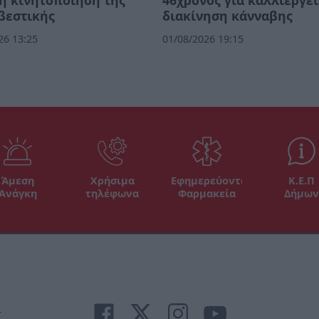
βεστικής
διακίνηση κάνναβης
26 13:25
01/08/2026 19:15
Άμεση
Χρήσιμα
Εφημερεύοντα
Κ.Ε.Π
Ανάγκη
τηλέφωνα
Φαρμακεία
Δήμων
r