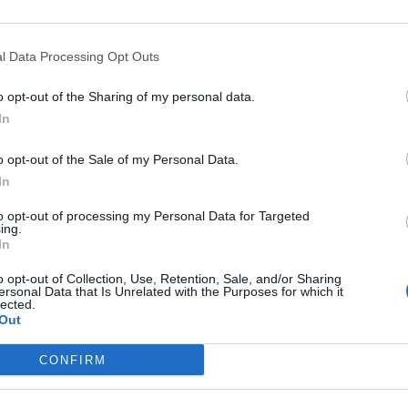
οιο και μεταφέρονται στον Πειραιά, ενώ οι
φερθούν στο λιμάνι της Καλαμάτας.
l Data Processing Opt Outs
α πλοία, δύο φορτηγά και ένα
o opt-out of the Sharing of my personal data.
In
o opt-out of the Sale of my Personal Data.
In
to opt-out of processing my Personal Data for Targeted
ing.
In
o opt-out of Collection, Use, Retention, Sale, and/or Sharing
ersonal Data that Is Unrelated with the Purposes for which it
lected.
Out
CONFIRM