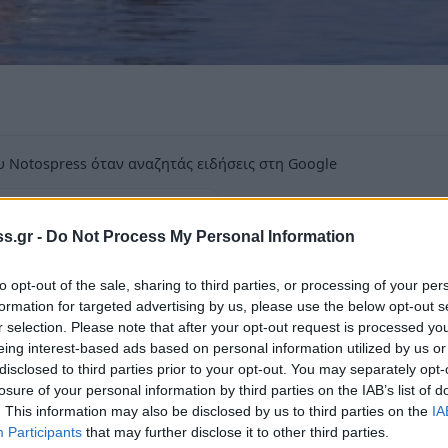
 Notospress όταν αναζητάς ειδήσεις στη Google
οσθήκη ως προτιμώμενη πηγή
τα αποτελέσματα της Google
s.gr -
Do Not Process My Personal Information
to opt-out of the sale, sharing to third parties, or processing of your per
formation for targeted advertising by us, please use the below opt-out s
r selection. Please note that after your opt-out request is processed y
eing interest-based ads based on personal information utilized by us or
ή 61 μεταναστών και προσφύγων που
disclosed to third parties prior to your opt-out. You may separately opt-
losure of your personal information by third parties on the IAB’s list of
ος, στη θαλάσσια περιοχή νοτιοδυτικά της
. This information may also be disclosed by us to third parties on the
IA
Participants
that may further disclose it to other third parties.