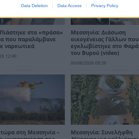
Data Deletion
Data Access
Privacy Policy
Πιάστηκε στα «πράσα»
Μεσσηνία: Διάσωση
ρα που παραλάμβανε
οικογένειας Γάλλων που
ε ναρκωτικά
εγκλωβίστηκε στο Φαρά
του Βυρού (video)
26 12:49
06/08/2026 09:39
τώρα στη Μεσσηνία –
Μεσσηνία: Συνελήφθη
η κινητοποίηση της
46χρονος για καλλιέργει