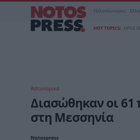
Πελοπόννησος
Ελλ
HOT TOPICS:
ΟΡΟΙ Χ
Αστυνομικά
Διασώθηκαν οι 61
στη Μεσσηνία
Notospress