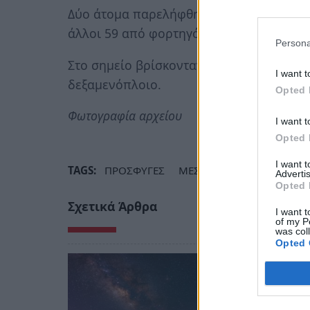
Δύο άτομα παρελήφθησαν από δεξαμενόπλ
άλλοι 59 από φορτηγό πλοίο και θα μετα
Persona
Στο σημείο βρίσκονταν τρία παραπλέοντ
I want t
δεξαμενόπλοιο.
Opted 
Φωτογραφία αρχείου
I want t
Opted 
I want 
TAGS:
ΠΡΟΣΦΥΓΕΣ
ΜΕΣΣΗΝΙΑ
Advertis
Opted 
Σχετικά Άρθρα
I want t
of my P
was col
Opted 