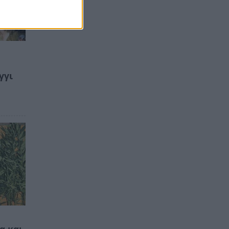
γγι
α και