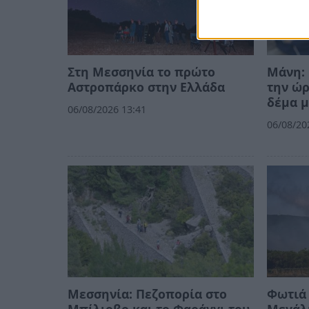
Στη Μεσσηνία το πρώτο
Μάνη: 
Αστροπάρκο στην Ελλάδα
την ώ
δέμα μ
06/08/2026 13:41
06/08/20
Μεσσηνία: Πεζοπορία στο
Φωτιά 
Μπίλιοβο και το Φαράγγι του
Μεγάλ