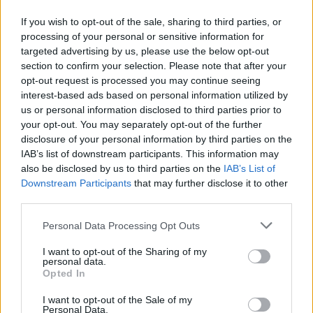
If you wish to opt-out of the sale, sharing to third parties, or
processing of your personal or sensitive information for
targeted advertising by us, please use the below opt-out
section to confirm your selection. Please note that after your
opt-out request is processed you may continue seeing
interest-based ads based on personal information utilized by
Λακωνία: Φορτηγό πέφτει στον γκρεμό -
us or personal information disclosed to third parties prior to
Νεκρός ο οδηγός, τραυματίας ο συνοδηγός
your opt-out. You may separately opt-out of the further
(video)
disclosure of your personal information by third parties on the
IAB’s list of downstream participants. This information may
07/08/2026 08:05
also be disclosed by us to third parties on the
IAB’s List of
Downstream Participants
that may further disclose it to other
third parties.
Personal Data Processing Opt Outs
I want to opt-out of the Sharing of my
personal data.
Opted In
I want to opt-out of the Sale of my
Personal Data.