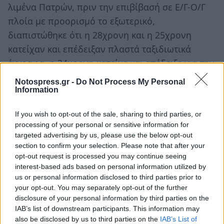
λιμένα Πατρών, πριν την επιβίβασή σε Ε/Γ-Ο/Γ
πλοία με προορισμό το εξωτερικό,
διαπιστώθηκε ότι η 28χρονη και η 25χρονη
κατείχαν και επέδειξαν πλαστά ταξιδιωτικά
έγγραφα, η 34χρονη κατείχε και επέδειξε για την
ίδια αλλά και για το ανήλικο τέκνο της,
Notospress.gr -
Do Not Process My Personal
ταξιδιωτικά έγγραφα που ανήκουν σε άλλα
Information
πρόσωπα και ο 23χρονος κατείχε και επέδειξε
If you wish to opt-out of the sale, sharing to third parties, or
ταξιδιωτικά έγγραφα που ανήκουν σε άλλο
processing of your personal or sensitive information for
πρόσωπο, με σκοπό την παράνομη έξοδό τους
targeted advertising by us, please use the below opt-out
από τη χώρα.
section to confirm your selection. Please note that after your
opt-out request is processed you may continue seeing
Από το Κεντρικό Λιμεναρχείο Πάτρας που
interest-based ads based on personal information utilized by
διενεργεί τις προανακρίσεις, κατασχέθηκαν τα
us or personal information disclosed to third parties prior to
ανωτέρω έγγραφα.
your opt-out. You may separately opt-out of the further
disclosure of your personal information by third parties on the
IAB’s list of downstream participants. This information may
also be disclosed by us to third parties on the
IAB’s List of