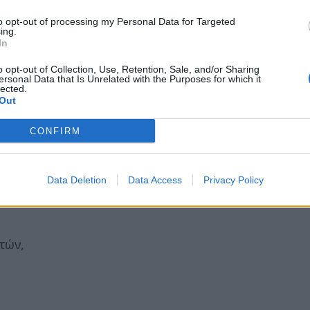
ημεδαποί, 54χρονος και 54χρονη και ένας (1)
to opt-out of processing my Personal Data for Targeted
ing.
ίων σχηματίσθηκε δικογραφία για παράβαση
In
 όπλα.
o opt-out of Collection, Use, Retention, Sale, and/or Sharing
ersonal Data that Is Unrelated with the Purposes for which it
, σε τοπική κοινότητα του Δήμου Σπάρτης
lected.
Out
ηση και αξιοποίηση στοιχείων, οι
τις οικίες των ανωτέρω, όπου βρήκαν
CONFIRM
 6,7 γραμμαρίων,
Data Deletion
Data Access
Privacy Policy
στών,