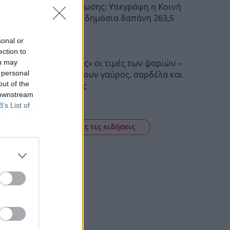
Σχέδια Βελτίωσης: Υπεγράφη η Κοινή
Απόφαση με δημόσια δαπάνη 263,5
εκατ. ευρώ
sonal or
11:09
ection to
«Τσιμπημένες» οι τιμές των ψαριών –
ou may
Πόσο κοστίζουν γαύρος, σαρδέλα και
 personal
out of the
μπακαλιάρος
 downstream
11:01
B’s List of
Δείτε όλες τις ειδήσεις