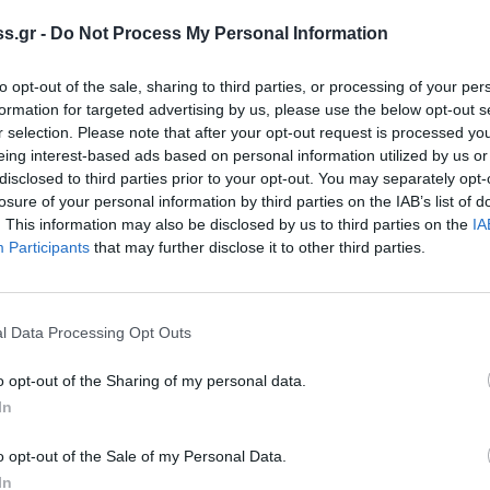
s.gr -
Do Not Process My Personal Information
to opt-out of the sale, sharing to third parties, or processing of your per
formation for targeted advertising by us, please use the below opt-out s
r selection. Please note that after your opt-out request is processed y
eing interest-based ads based on personal information utilized by us or
 Notospress όταν αναζητάς ειδήσεις στη Google
disclosed to third parties prior to your opt-out. You may separately opt-
losure of your personal information by third parties on the IAB’s list of
οσθήκη ως προτιμώμενη πηγή
. This information may also be disclosed by us to third parties on the
IA
τα αποτελέσματα της Google
Participants
that may further disclose it to other third parties.
ό όπλο, μαχαίρι, σπάθες κ.α.
l Data Processing Opt Outs
o opt-out of the Sharing of my personal data.
In
 απόγευμα, σε τοπική κοινότητα του Δήμου
μικούς του Αστυνομικού Τμήματος Γυθείου,
o opt-out of the Sale of my Personal Data.
In
ης Ομάδας Πρόληψης και Καταστολής