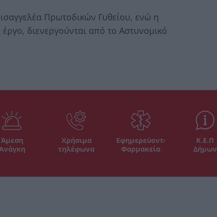
Εισαγγελέα Πρωτοδικών Γυθείου, ενώ η
 έργο, διενεργούνται από το Αστυνομικό
Άμεση
Χρήσιμα
Εφημερεύοντα
Κ.Ε.Π
Ανάγκη
τηλέφωνα
Φαρμακεία
Δήμων