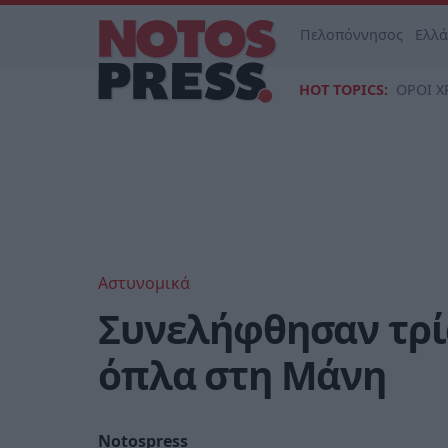
Πελοπόννησος
Ελλ
HOT TOPICS:
ΟΡΟΙ Χ
Αστυνομικά
Συνελήφθησαν τρί
όπλα στη Mάνη
Notospress