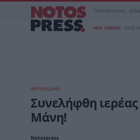
Πελοπόννησος
Ελλ
HOT TOPICS:
ΟΡΟΙ Χ
Αστυνομικά
Συνελήφθη ιερέας 
Μάνη!
Notospress