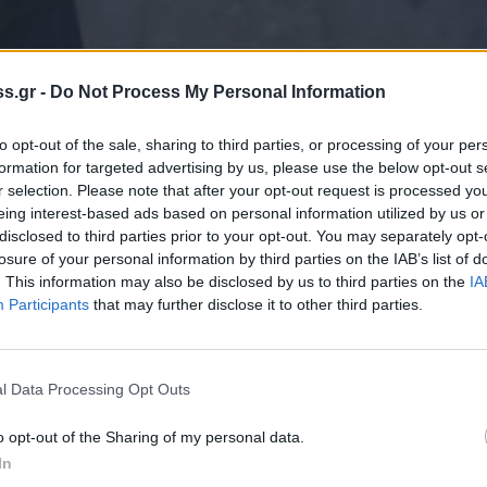
s.gr -
Do Not Process My Personal Information
to opt-out of the sale, sharing to third parties, or processing of your per
formation for targeted advertising by us, please use the below opt-out s
 Notospress όταν αναζητάς ειδήσεις στη Google
r selection. Please note that after your opt-out request is processed y
eing interest-based ads based on personal information utilized by us or
οσθήκη ως προτιμώμενη πηγή
disclosed to third parties prior to your opt-out. You may separately opt-
τα αποτελέσματα της Google
losure of your personal information by third parties on the IAB’s list of
. This information may also be disclosed by us to third parties on the
IA
Participants
that may further disclose it to other third parties.
l Data Processing Opt Outs
ς από το χωριό Οχιά της Μάνης βίαζε
 την οποία ο ιερέας συζούσε.
o opt-out of the Sharing of my personal data.
ναι ένας ιδιαίτερος, θα λέγαμε ιδιόρυθμος
In