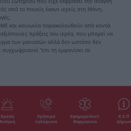
ίου Σωτηρίου που είχε εκφράσει την ανάγκη
τός από το ποιούς έκανε ιερείς στη Μάνη,
ογές.
ΜΜΕ και κοινωνία παρακολουθούν από κοντά
 αξιόποινες πράξεις του ιερέα, που μπορεί να
ιγμα των μανιατών αλλά δεν ωστόσο δεν
 συγχωψριανοί "επι τη εμφανίσει σε
Άμεση
Χρήσιμα
Εφημερεύοντα
Κ.Ε.Π
Ανάγκη
τηλέφωνα
Φαρμακεία
Δήμων