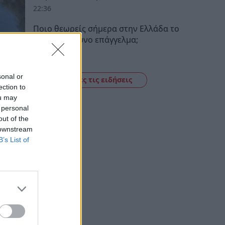
22:36
Ποιο θεωρείς σήμερα στην Ελλάδα το
πιο επικίνδυνο επάγγελμα;
22:35
sonal or
Δείτε όλες τις ειδήσεις
ection to
ou may
 personal
out of the
 downstream
B’s List of