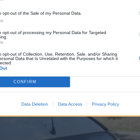
μα ο νεαρός οδηγός σταματά το όχημα, κάνει
» που δεν έπαθε χειρότερα. Το κλαδί που
o opt-out of the Sale of my Personal Data.
το ψυγείο και τσαλάκωσε τον ουρανό του
In
οδηγό καλώντας την Αστυνομία που έφθασε
to opt-out of processing my Personal Data for Targeted
ing.
In
o opt-out of Collection, Use, Retention, Sale, and/or Sharing
ersonal Data that Is Unrelated with the Purposes for which it
lected.
Out
CONFIRM
Data Deletion
Data Access
Privacy Policy