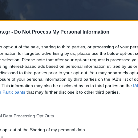
s.gr -
Do Not Process My Personal Information
to opt-out of the sale, sharing to third parties, or processing of your per
 Notospress όταν αναζητάς ειδήσεις στη Google
formation for targeted advertising by us, please use the below opt-out s
r selection. Please note that after your opt-out request is processed y
οσθήκη ως προτιμώμενη πηγή
eing interest-based ads based on personal information utilized by us or
τα αποτελέσματα της Google
disclosed to third parties prior to your opt-out. You may separately opt-
losure of your personal information by third parties on the IAB’s list of
. This information may also be disclosed by us to third parties on the
IA
Participants
that may further disclose it to other third parties.
οχήματος ψυγείου κινούνταν στην Ε.Ο.
l Data Processing Opt Outs
στο ύψος του εργοστασίου της Ένωσης όταν
ε το όχημα. Ο θόρυβος ήταν εκκωφαντικός
o opt-out of the Sharing of my personal data.
In