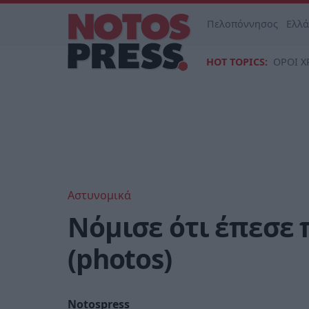
Πελοπόννησος
Ελλ
HOT TOPICS:
ΟΡΟΙ Χ
Αστυνομικά
Νόμισε ότι έπεσε
(photos)
Notospress