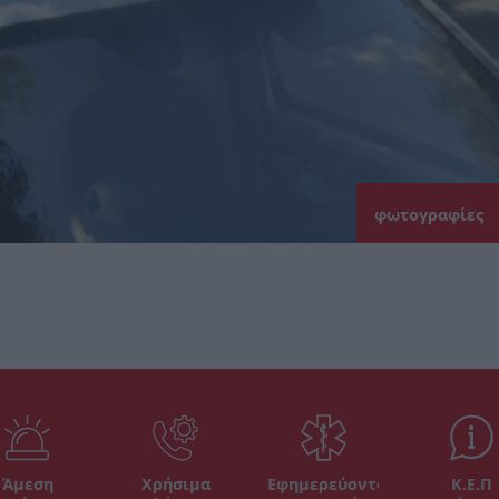
φωτογραφίες
Άμεση
Χρήσιμα
Εφημερεύοντα
Κ.Ε.Π