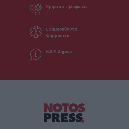
Χρήσιμα τηλέφωνα
Εφημερεύοντα
Φαρμακεία
Κ.Ε.Π Δήμων