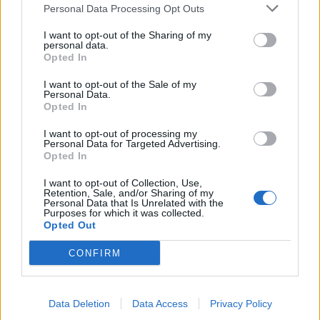
Personal Data Processing Opt Outs
I want to opt-out of the Sharing of my
Στο σημείο μετέβησαν Πυροσβεστική και
personal data.
Opted In
ασθενοφόρα, που παρέλαβαν και μετέφεραν την
ασθενή στη Νίκαια
χωρίς ευτυχώς να έχει
I want to opt-out of the Sale of my
Personal Data.
τραυματιστεί.
Opted In
I want to opt-out of processing my
Οι διασώστες μεταφέρθηκαν
προληπτικά
στο
Personal Data for Targeted Advertising.
Opted In
Γενικό Νοσοκομείο Κορίνθου.
I want to opt-out of Collection, Use,
Retention, Sale, and/or Sharing of my
Personal Data that Is Unrelated with the
Purposes for which it was collected.
Opted Out
CONFIRM
Data Deletion
Data Access
Privacy Policy