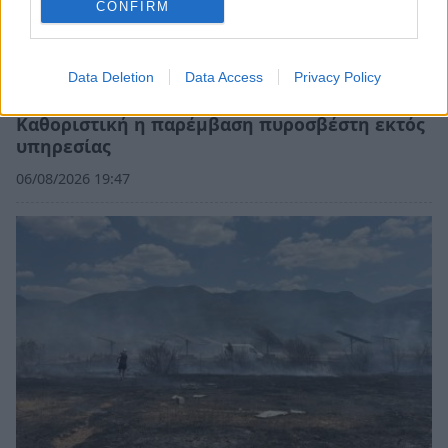
CONFIRM
Data Deletion
Data Access
Privacy Policy
Φωτιά σε μίνι μάρκετ στο Κρανίδι –
Καθοριστική η παρέμβαση πυροσβέστη εκτός
υπηρεσίας
06/08/2026 19:47