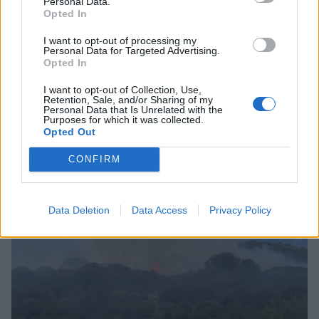
Personal Data.
Opted In
I want to opt-out of processing my
Personal Data for Targeted Advertising.
Opted In
I want to opt-out of Collection, Use,
Φωτιά τώρα στη Μεσσηνία – Μεγάλη
Retention, Sale, and/or Sharing of my
Personal Data that Is Unrelated with the
κινητοποίηση της Πυροσβεστικής
Purposes for which it was collected.
Opted Out
05/08/2026 13:25
CONFIRM
Data Deletion
Data Access
Privacy Policy