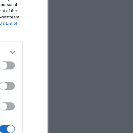
 personal
out of the
 downstream
B’s List of