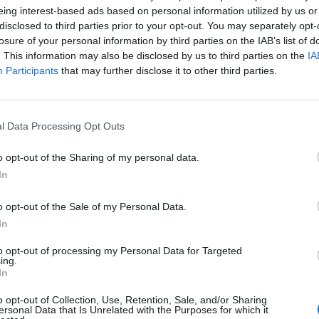
όμευσης (ΔΙ.ΑΣ.) Αργολίδας, 42χρονος
eing interest-based ads based on personal information utilized by us or
ν -2- ναρκωτικά δισκία, τα οποία
disclosed to third parties prior to your opt-out. You may separately opt-
ο Τμήμα Ασφάλειας Ναυπλίου.
losure of your personal information by third parties on the IAB’s list of
. This information may also be disclosed by us to third parties on the
IA
Participants
that may further disclose it to other third parties.
 απόγευμα, στην
Κόρινθο
Κορινθίας, από
όμευσης (ΔΙ.ΑΣ.) Κορινθίας, 46χρονος
 ηρωίνης, η οποία κατασχέθηκε. Προανάκριση
l Data Processing Opt Outs
o opt-out of the Sharing of my personal data.
ι πρώτες πρωινές ώρες, στην
Καλαμάτα
In
ας Πρόληψης και Καταστολής του Εγκλήματος
ς, γιατί κατείχε μικροποσότητα κάνναβης, η
o opt-out of the Sale of my Personal Data.
ος κατελήφθη να οδηγεί όχημα στερούμενος
In
ιση διενεργεί το Τμήμα Δίωξης Ναρκωτικών
to opt-out of processing my Personal Data for Targeted
ing.
ς.
In
ews και μάθετε πρώτοι
όλες τις ειδήσεις
o opt-out of Collection, Use, Retention, Sale, and/or Sharing
ersonal Data that Is Unrelated with the Purposes for which it