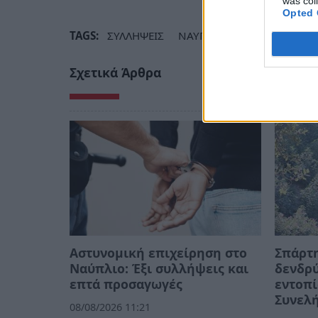
was col
Opted 
TAGS:
ΣΥΛΛΗΨΕΙΣ
ΝΑΥΠΛΙΟ
ΚΟΡΙΝΘΟΣ
Κ
Σχετικά Άρθρα
Αστυνομική επιχείρηση στο
Σπάρτη
Ναύπλιο: Έξι συλλήψεις και
δενδρ
επτά προσαγωγές
εντοπί
Συνελ
08/08/2026 11:21