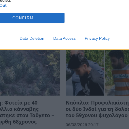
lected.
Out
ΑΛΑΜΑΤΑ
ΝΑΡΚΩΤΙΚΑ
ΕΛΑΣ
CONFIRM
Data Deletion
Data Access
Privacy Policy
: Φυτεία με 40
Ναύπλιο: Προφυλακίστ
ύλλια κάνναβης
οι δύο Ινδοί για τη δολ
στηκε στον Ταΰγετο –
του 59χονου ψυχολόγου
ήφθη 68χρονος
06/08/2026 20:17