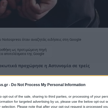
 Notospress όταν αναζητάς ειδήσεις στη Google
οσθήκη ως προτιμώμενη πηγή
τα αποτελέσματα της Google
ρκωτικά προχώρησε η Αστυνομία σε τρείς
s.gr -
Do Not Process My Personal Information
to opt-out of the sale, sharing to third parties, or processing of your per
μεσημέρι, στο
Ναύπλιο
Αργολίδας, από
formation for targeted advertising by us, please use the below opt-out s
r selection. Please note that after your opt-out request is processed y