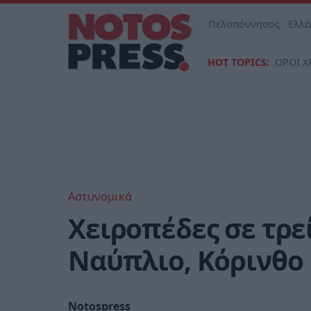
Πελοπόννησος
Ελλ
HOT TOPICS:
ΟΡΟΙ Χ
Αστυνομικά
Χειροπέδες σε τρε
Ναύπλιο, Κόρινθο
Notospress