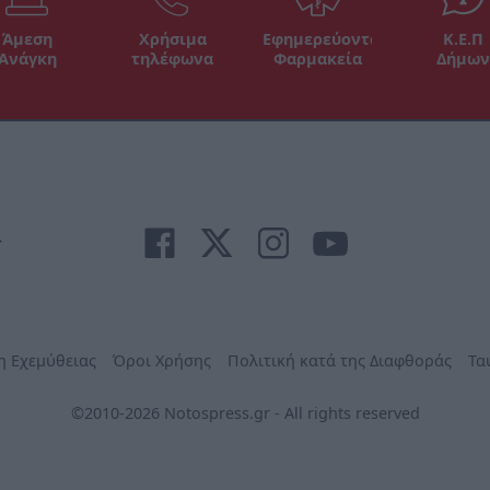
Άμεση
Χρήσιμα
Εφημερεύοντα
Κ.Ε.Π
Ανάγκη
τηλέφωνα
Φαρμακεία
Δήμων
r
η Εχεμύθειας
Όροι Χρήσης
Πολιτική κατά της Διαφθοράς
Τα
©2010-2026 Notospress.gr - All rights reserved