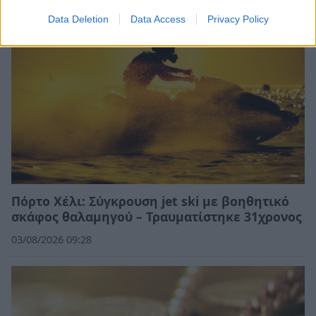
Data Deletion
Data Access
Privacy Policy
Πόρτο Χέλι: Σύγκρουση jet ski με βοηθητικό
σκάφος θαλαμηγού – Τραυματίστηκε 31χρονος
03/08/2026 09:28