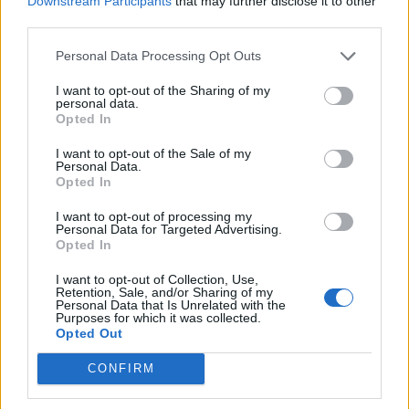
πυροβολούσε στα τυφλά έξω από σπίτι
Downstream Participants
that may further disclose it to other
ηλικιωμένης
third parties.
03/08/2026 20:35
Personal Data Processing Opt Outs
I want to opt-out of the Sharing of my
personal data.
Opted In
I want to opt-out of the Sale of my
Personal Data.
Opted In
I want to opt-out of processing my
Personal Data for Targeted Advertising.
Opted In
I want to opt-out of Collection, Use,
Retention, Sale, and/or Sharing of my
Personal Data that Is Unrelated with the
Purposes for which it was collected.
Έκλεβε ρεύμα και αρνιά – Χειροπέδες σε
Opted Out
38χρονο στην Καλαμάτα
CONFIRM
03/08/2026 19:21