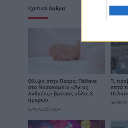
Σχετικά Άρθρα
Θλίψη στην Πάτρα: Πέθανε
Τι προ
στο Νοσοκομείο «Άγιος
επτά π
Ανδρέας» βρέφος μόλις 8
Πελοπ
ημερών
06/08/20
08/08/2026 09:34