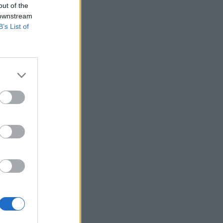
out of the
 downstream
B’s List of