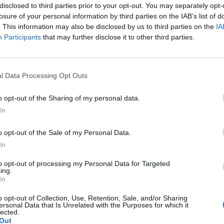
disclosed to third parties prior to your opt-out. You may separately opt-
losure of your personal information by third parties on the IAB’s list of
. This information may also be disclosed by us to third parties on the
IA
κά
πραγματοποίησε η
Ελληνική
Αστυνομία
Participants
that may further disclose it to other third parties.
 πόλης, ενώ ανάμεσα στους συλληφθέντες
l Data Processing Opt Outs
ληφθέντες καρναβαλιστές, βρίσκονται και
ίων βρέθηκε μικροποσότητα χασίς και
o opt-out of the Sharing of my personal data.
In
ηγηθούν στο Στρατοδικείο Αθηνών.
o opt-out of the Sale of my Personal Data.
ει εντολή να γίνουν όλες οι διαδικασίες για
In
εις.
to opt-out of processing my Personal Data for Targeted
ing.
ews και μάθετε πρώτοι
όλες τις ειδήσεις
In
o opt-out of Collection, Use, Retention, Sale, and/or Sharing
ersonal Data that Is Unrelated with the Purposes for which it
lected.
Out