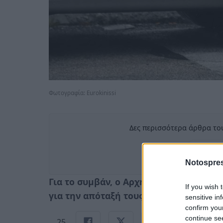
Φωτογραφία: Eurokinissi
Δες περισσότερα άρθρα του
Πρ
σ
Notospres
Για το συμβάν, ο Αρχηγός ΓΕΕΘΑ έχει δ
If you wish 
για την απόταξή τους από τις Ένοπλες
sensitive in
confirm you
continue se
25