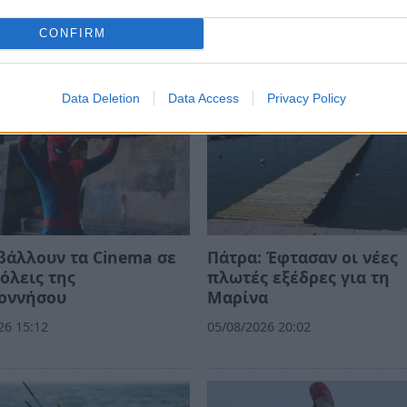
CONFIRM
Data Deletion
Data Access
Privacy Policy
βάλλουν τα Cinema σε
Πάτρα: Έφτασαν οι νέες
όλεις της
πλωτές εξέδρες για τη
οννήσου
Μαρίνα
26 15:12
05/08/2026 20:02