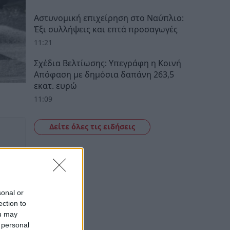
Αστυνομική επιχείρηση στο Ναύπλιο:
Έξι συλλήψεις και επτά προσαγωγές
11:21
Σχέδια Βελτίωσης: Υπεγράφη η Κοινή
Απόφαση με δημόσια δαπάνη 263,5
εκατ. ευρώ
11:09
Δείτε όλες τις ειδήσεις
sonal or
ection to
ou may
 personal