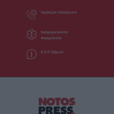
Χρήσιμα τηλέφωνα
Εφημερεύοντα
Φαρμακεία
Κ.Ε.Π Δήμων