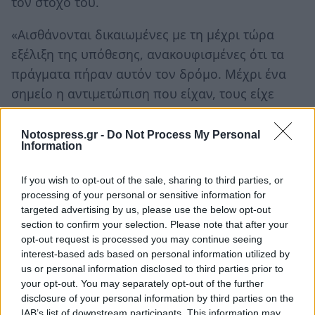
τον στόχο του.
«Αισθάνονται δικαιωμένες με τη μέχρι τώρα
εξέλιξη της υπόθεσης, ανακουφισμένες ότι τα
πράγματα πήραν αυτόν τον δρόμο. Μέχρι ένα
σημείο η αντιμετώπιση που είχαν, τους είχε
δημιουργήσει ένα αίσθημα ότι υποστηρίχτηκαν
με σεβασμό και αξιοπρέπεια. Μου τηλεφώνησε
Notospress.gr -
Do Not Process My Personal
Information
μία κοπέλα και μου είπε ‘χαμογέλασα μετά από
10 χρόνια’», λέει ο δικηγόρος των θυμάτων,
If you wish to opt-out of the sale, sharing to third parties, or
Αντώνης Πεπελάσης.
processing of your personal or sensitive information for
targeted advertising by us, please use the below opt-out
Στην αρχή, έκανε τις μικρές αθλήτριες να
section to confirm your selection. Please note that after your
opt-out request is processed you may continue seeing
αισθάνονται όμορφα με τους επαίνους του.
interest-based ads based on personal information utilized by
Μέσω πολύωρων, ιδιαίτερων προπονήσεων
us or personal information disclosed to third parties prior to
κατάφερνε να τις απομονώνει και να τις βιάζει
your opt-out. You may separately opt-out of the further
disclosure of your personal information by third parties on the
επανειλημμένα, ενώ στη συνέχεια τους ασκούσε
IAB’s list of downstream participants. This information may