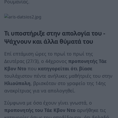
Ρουμανίας.
Τι υποστήριξε στην απολογία του -
Ψάχνουν και άλλα θύματά του
Επί επτάμιση ώρες το πρωί το πρωί της
Δευτέρας (27/3), ο 44χρονος
προπονητής Τάε
Κβον Ντο
που
κατηγορείται ότι βίασε
τουλάχιστον πέντε ανήλικες μαθήτριές του στην
Ηλιούπολη
, βρισκόταν στο γραφείο της 14ης
ανακρίτριας για να απολογηθεί.
Σύμφωνα με όσα έχουν γίνει γνωστά, ο
προπονητής του Τάε Κβον Ντο
αρνήθηκε τις
κατηγορίες όπως του αποδίδονται, ότι δηλαδή