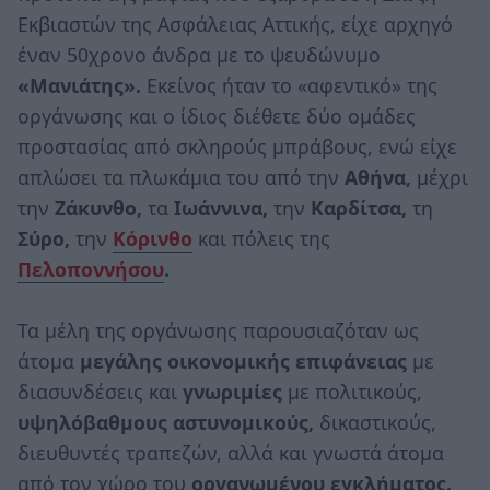
Εκβιαστών της Ασφάλειας Αττικής, είχε αρχηγό
έναν 50χρονο άνδρα με το ψευδώνυμο
«Μανιάτης».
Εκείνος ήταν το «αφεντικό» της
οργάνωσης και ο ίδιος διέθετε δύο ομάδες
προστασίας από σκληρούς μπράβους, ενώ είχε
απλώσει τα πλωκάμια του από την
Αθήνα,
μέχρι
την
Ζάκυνθο,
τα
Ιωάννινα,
την
Καρδίτσα,
τη
Σύρο,
την
Κόρινθο
και πόλεις της
Πελοποννήσου
.
Τα μέλη της οργάνωσης παρουσιαζόταν ως
άτομα
μεγάλης οικονομικής επιφάνειας
με
διασυνδέσεις και
γνωριμίες
με πολιτικούς,
υψηλόβαθμους αστυνομικούς,
δικαστικούς,
διευθυντές τραπεζών, αλλά και γνωστά άτομα
από τον χώρο του
οργανωμένου εγκλήματος.