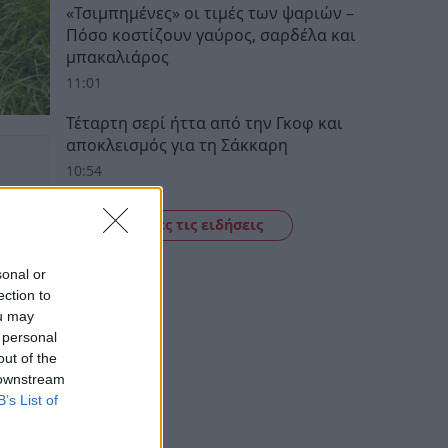
«Τσιμπημένες» οι τιμές των ψαριών –
Πόσο κοστίζουν γαύρος, σαρδέλα και
μπακαλιάρος
11:01
Τέταρτη σερί ήττα από την Γκοφ και
αποκλεισμός για τη Σάκκαρη
10:54
Δείτε όλες τις ειδήσεις
sonal or
ection to
ou may
 personal
out of the
 downstream
B’s List of