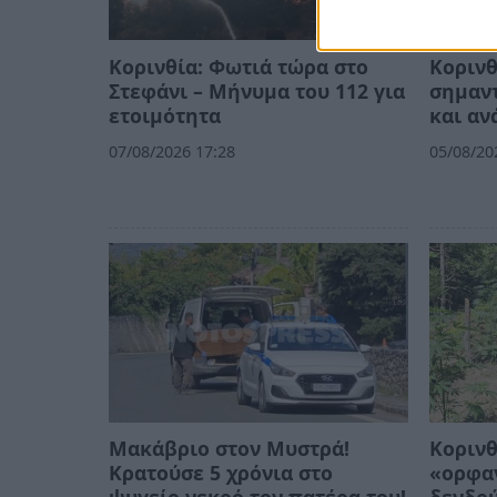
Κορινθία: Φωτιά τώρα στο
Κορινθ
Στεφάνι – Μήνυμα του 112 για
σημαντ
ετοιμότητα
και αν
07/08/2026 17:28
05/08/20
Μακάβριο στον Μυστρά!
Κορινθ
Κρατούσε 5 χρόνια στο
«ορφαν