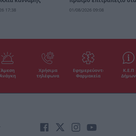
ύλλια κάνναβης
πρώιμο επιτραπέζιο στ
26 17:38
01/08/2026 09:08
Άμεση
Χρήσιμα
Εφημερεύοντα
Κ.Ε.Π
Ανάγκη
τηλέφωνα
Φαρμακεία
Δήμων
r