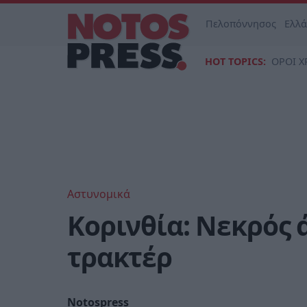
Πελοπόννησος
Ελλ
HOT TOPICS:
ΟΡΟΙ Χ
Αστυνομικά
Κορινθία: Νεκρός
τρακτέρ
Notospress