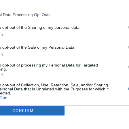
ορείας του και ανετράπη, με αποτέλεσμα το
l Data Processing Opt Outs
μήμα Νεμέας.
o opt-out of the Sharing of my personal data.
In
ews και μάθετε πρώτοι
όλες τις ειδήσεις
o opt-out of the Sale of my Personal Data.
In
to opt-out of processing my Personal Data for Targeted
ing.
In
o opt-out of Collection, Use, Retention, Sale, and/or Sharing
ersonal Data that Is Unrelated with the Purposes for which it
lected.
Out
CONFIRM