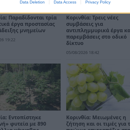
Data Deletion
Data Access
Privacy Policy
ία: Παραδίδονται τρία
Κορινθία: Τρεις νέες
ικά έργα προστασίας
συμβάσεις για
άδειξης μνημείων
αντιπλημμυρικά έργα κα
παρεμβάσεις στο οδικό
26 19:22
δίκτυο
05/08/2026 18:42
ία: Εντοπίστηκε
Κορινθία: Μειωμένες η
ή» φυτεία με 890
ζήτηση και οι τιμές για 