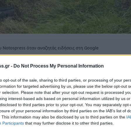
 Notospress όταν αναζητάς ειδήσεις στη Google
οσθήκη ως προτιμώμενη πηγή
τα αποτελέσματα της Google
s.gr -
Do Not Process My Personal Information
ό τρακτέρ
to opt-out of the sale, sharing to third parties, or processing of your per
formation for targeted advertising by us, please use the below opt-out s
r selection. Please note that after your opt-out request is processed y
eing interest-based ads based on personal information utilized by us or
disclosed to third parties prior to your opt-out. You may separately opt-
losure of your personal information by third parties on the IAB’s list of
 το απόγευμα της Παρασκευής 21/04 σε τοπική
. This information may also be disclosed by us to third parties on the
IA
θίας όταν κάτω από αδιευκρίνιστες συνθήκες
Participants
that may further disclose it to other third parties.