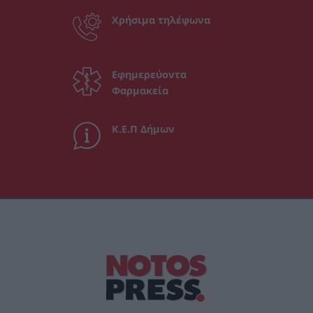
Χρήσιμα τηλέφωνα
Εφημερεύοντα
Φαρμακεία
Κ.Ε.Π Δήμων