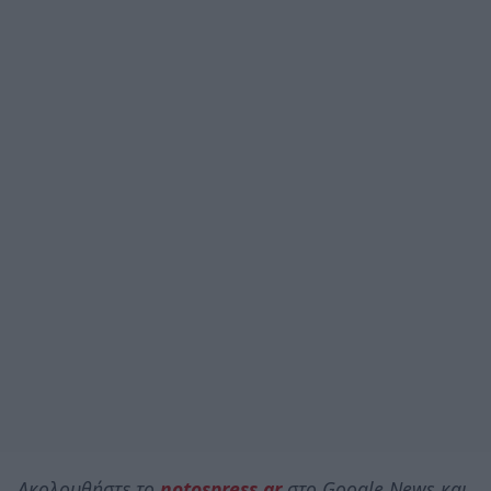
Ακολουθήστε το
notospress.gr
στο Google News και