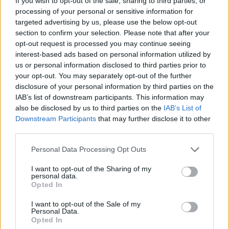
If you wish to opt-out of the sale, sharing to third parties, or
τουριστών στο Σπήλαιο Φράγχθι – Τρεις
processing of your personal or sensitive information for
υπέστησαν ηλίαση
targeted advertising by us, please use the below opt-out
section to confirm your selection. Please note that after your
05/08/2026 22:46
opt-out request is processed you may continue seeing
interest-based ads based on personal information utilized by
us or personal information disclosed to third parties prior to
your opt-out. You may separately opt-out of the further
disclosure of your personal information by third parties on the
IAB’s list of downstream participants. This information may
also be disclosed by us to third parties on the
IAB’s List of
Downstream Participants
that may further disclose it to other
third parties.
Personal Data Processing Opt Outs
I want to opt-out of the Sharing of my
personal data.
Opted In
Στον ανακριτή Ναυπλίου οι δύο Ινδοί που
κατηγορούνται για τη δολοφονία του
I want to opt-out of the Sale of my
Personal Data.
59χρονου ψυχολόγου
Opted In