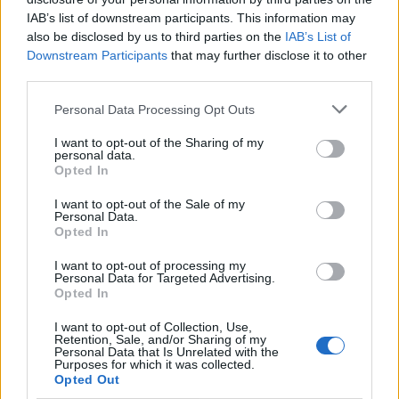
IAB’s list of downstream participants. This information may
also be disclosed by us to third parties on the
IAB’s List of
Downstream Participants
that may further disclose it to other
third parties.
Personal Data Processing Opt Outs
Αρκαδία: Υπεγράφη η σύμβαση για την
αποκατάσταση των τοιχογραφιών της Μονής
I want to opt-out of the Sharing of my
Επάνω Χρέπας
personal data.
Opted In
07/08/2026 22:17
I want to opt-out of the Sale of my
Personal Data.
Opted In
I want to opt-out of processing my
Personal Data for Targeted Advertising.
Opted In
I want to opt-out of Collection, Use,
Retention, Sale, and/or Sharing of my
Personal Data that Is Unrelated with the
Purposes for which it was collected.
Opted Out