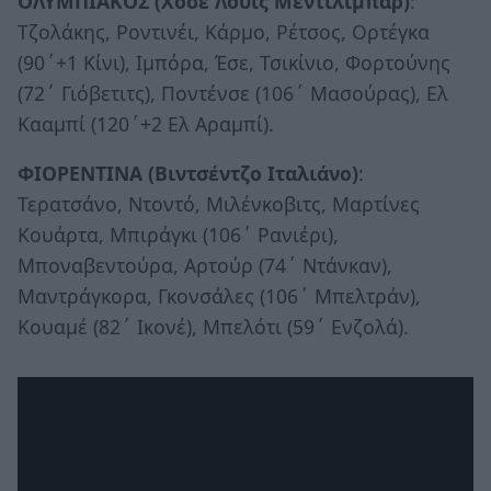
ΟΛΥΜΠΙΑΚΟΣ (Χοσέ Λουίς Μεντιλίμπαρ)
:
Τζολάκης, Ροντινέι, Κάρμο, Ρέτσος, Ορτέγκα
(90΄+1 Κίνι), Ιμπόρα, Έσε, Τσικίνιο, Φορτούνης
(72΄ Γιόβετιτς), Ποντένσε (106΄ Μασούρας), Ελ
Κααμπί (120΄+2 Ελ Αραμπί).
ΦΙΟΡΕΝΤΙΝΑ (Βιντσέντζο Ιταλιάνο)
:
Τερατσάνο, Ντοντό, Μιλένκοβιτς, Μαρτίνες
Κουάρτα, Μπιράγκι (106΄ Ρανιέρι),
Μποναβεντούρα, Αρτούρ (74΄ Ντάνκαν),
Μαντράγκορα, Γκονσάλες (106΄ Μπελτράν),
Κουαμέ (82΄ Ικονέ), Μπελότι (59΄ Ενζολά).