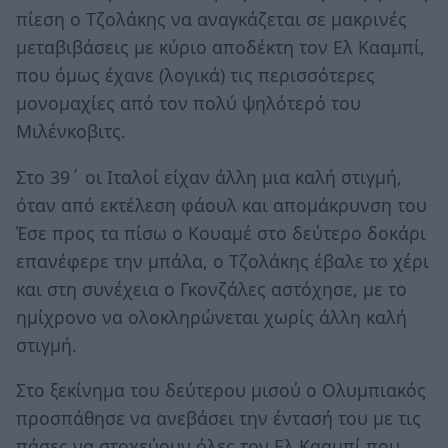
πίεση ο Τζολάκης να αναγκάζεται σε μακρινές
μεταβιβάσεις με κύριο αποδέκτη τον Ελ Κααμπί,
που όμως έχανε (λογικά) τις περισσότερες
μονομαχίες από τον πολύ ψηλότερό του
Μιλένκοβιτς.
Στο 39΄ οι Ιταλοί είχαν άλλη μια καλή στιγμή,
όταν από εκτέλεση φάουλ και απομάκρυνση του
Έσε προς τα πίσω ο Κουαμέ στο δεύτερο δοκάρι
επανέφερε την μπάλα, ο Τζολάκης έβαλε το χέρι
και στη συνέχεια ο Γκονζάλες αστόχησε, με το
ημίχρονο να ολοκληρώνεται χωρίς άλλη καλή
στιγμή.
Στο ξεκίνημα του δεύτερου μισού ο Ολυμπιακός
προσπάθησε να ανεβάσει την έντασή του με τις
πάσες να στοχεύουν όλες τον Ελ Κααμπί που