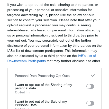
Ολυμπιακό διαμαρτυρήθηκαν για πέναλτι καθώς
If you wish to opt-out of the sale, sharing to third parties, or
processing of your personal or sensitive information for
δεν φάνηκε να είναι σε φυσική θέση αλλά ο
targeted advertising by us, please use the below opt-out
Ντίας όχι μόνο δεν συγκινήθηκε αλλά έδειξε
section to confirm your selection. Please note that after your
κάρτες σε Γιόβετιτς και Πασχαλάκη.
opt-out request is processed you may continue seeing
interest-based ads based on personal information utilized by
us or personal information disclosed to third parties prior to
Αμέσως ύστερα (96΄) πλασέ του Γιόβετιτς από το
your opt-out. You may separately opt-out of the further
όριο της περιοχής έδιωξε σε κόρνερ ο
disclosure of your personal information by third parties on the
Τερατσάνο, στην τελευταία ευκαιρία του πρώτου
IAB’s list of downstream participants. This information may
also be disclosed by us to third parties on the
IAB’s List of
ημιχρόνου της παράτασης. Το παιχνίδι
Downstream Participants
that may further disclose it to other
φαινόταν να οδηγείται στα πέναλτι, αλλά ο
third parties.
πρώτος σκόρερ της διοτάνωσης, ο Αγιούμπ Ελ
Personal Data Processing Opt Outs
Κααμπί είχε άλλη άποψη, όταν στο 116΄
πετάχτηκε στο πρώτο δοκάρι σε μπαλιά του Έσε
I want to opt-out of the Sharing of my
personal data.
και σημείωσε ένα από τα δυσκολότερα ίσως
Opted In
γκολ της καριέρας του.
I want to opt-out of the Sale of my
Personal Data.