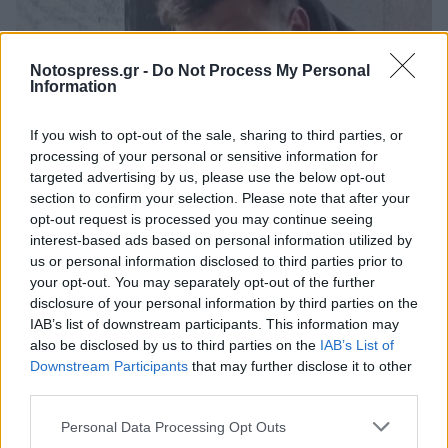
Notospress.gr -
Do Not Process My Personal
Information
If you wish to opt-out of the sale, sharing to third parties, or
processing of your personal or sensitive information for
targeted advertising by us, please use the below opt-out
Λακωνία: «Δεν έχω να κρύψω κάτι» – Τι λέει ο
section to confirm your selection. Please note that after your
επιστάτης για την εξαφάνιση του Κώστα
opt-out request is processed you may continue seeing
Γρεβενίτη
interest-based ads based on personal information utilized by
us or personal information disclosed to third parties prior to
05/07/2026 10:40
your opt-out. You may separately opt-out of the further
disclosure of your personal information by third parties on the
IAB’s list of downstream participants. This information may
also be disclosed by us to third parties on the
IAB’s List of
Downstream Participants
that may further disclose it to other
third parties.
Personal Data Processing Opt Outs