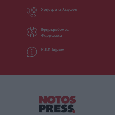
Χρήσιμα τηλέφωνα
Εφημερεύοντα
Φαρμακεία
Κ.Ε.Π Δήμων