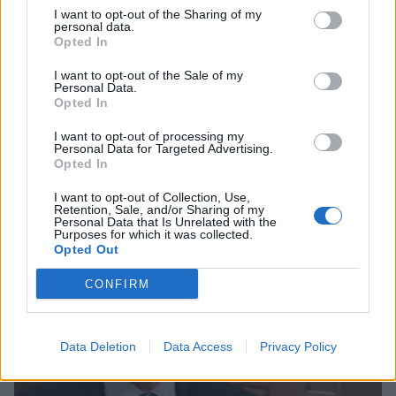
I want to opt-out of the Sharing of my
personal data.
Opted In
I want to opt-out of the Sale of my
Personal Data.
Opted In
Βλαχιώτη Λακωνίας: «Μου είπαν μη
μπλέξεις» με τα χωράφια του Κώστα
I want to opt-out of processing my
Personal Data for Targeted Advertising.
Γρεβενίτη (video)
Opted In
01/07/2026 14:28
I want to opt-out of Collection, Use,
Retention, Sale, and/or Sharing of my
Personal Data that Is Unrelated with the
Purposes for which it was collected.
Opted Out
CONFIRM
Data Deletion
Data Access
Privacy Policy