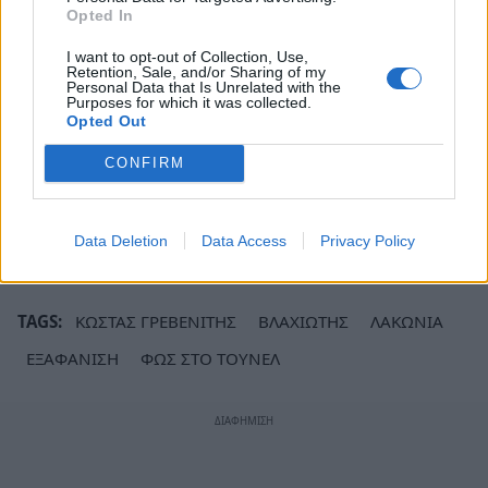
Opted In
I want to opt-out of Collection, Use,
Retention, Sale, and/or Sharing of my
Personal Data that Is Unrelated with the
Purposes for which it was collected.
Opted Out
CONFIRM
Ακολουθήστε το
notospress.gr
στο Google News και
μάθετε πρώτοι
όλες τις ειδήσεις
Data Deletion
Data Access
Privacy Policy
TAGS:
ΚΩΣΤΑΣ ΓΡΕΒΕΝΙΤΗΣ
ΒΛΑΧΙΩΤΗΣ
ΛΑΚΩΝΙΑ
ΕΞΑΦΑΝΙΣΗ
ΦΩΣ ΣΤΟ ΤΟΥΝΕΛ