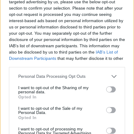
targeted advertising by us, please use the below opt-out
τέτοιο, δεν θα είχε κανέναν λόγο να το
section to confirm your selection. Please note that after your
αποκρύψει.
opt-out request is processed you may continue seeing
interest-based ads based on personal information utilized by
Ο ίδιος τόνισε ακόμη ότι δεν έχει τίποτα να
us or personal information disclosed to third parties prior to
your opt-out. You may separately opt-out of the further
κρύψει σε ό,τι αφορά την εξαφάνιση του Κώστα
disclosure of your personal information by third parties on the
Γρεβενίτη, ενώ πρόσθεσε πως θεωρεί ότι
IAB’s list of downstream participants. This information may
στάθηκε τυχερός που η υπόθεση πέρασε στην
also be disclosed by us to third parties on the
IAB’s List of
Downstream Participants
that may further disclose it to other
Ασφάλεια Σπάρτης
, καθώς, όπως είπε, το
third parties.
πρώτο δίμηνο εξετάστηκε εξονυχιστικά.
Πρόσθεσε, μάλιστα, ότι αν δεν είχε γίνει αυτή η
Personal Data Processing Opt Outs
έρευνα, ίσως να βρισκόταν μπλεγμένος σε κάτι
I want to opt-out of the Sharing of my
personal data.
που, όπως είπε, ούτε θέλει να φαντάζεται.
Opted In
I want to opt-out of the Sale of my
Personal Data.
Opted In
I want to opt-out of processing my
Personal Data for Targeted Advertising.