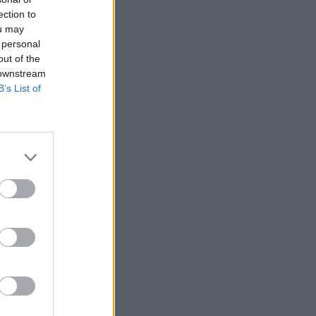
ection to
ou may
 personal
out of the
 downstream
B’s List of