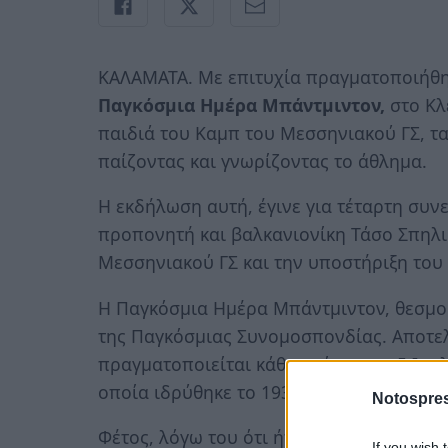
ΚΑΛΑΜΑΤΑ. Με επιτυχία πραγματοποιήθηκ
Παγκόσμια Ημέρα Μπάντμιντον,
στο Κλ
παιδιά του Καμπ του Μεσσηνιακού ΓΣ, τα
παίζοντας και γνωρίζοντας το άθλημα.
Η εκδήλωση αυτή, έγινε για τέταρτη συν
προπονητή και βαλκανιονίκη Τάσο Σπηλι
Μεσσηνιακού ΓΣ και την υποστήριξη του
Η Παγκόσμια Ημέρα Μπάντμιντον, θεσμο
της Παγκόσμιας Συνομοσπονδίας. Αποτελ
πραγματοποιείται κάθε χρόνο στις 5 Ιου
οποία ιδρύθηκε το 1934.
Notospres
Φέτος, λόγω του ότι ήταν Σάββατο η μέρ
If you wish 