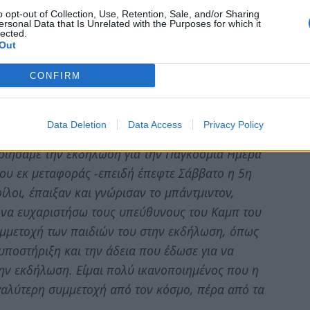
o opt-out of Collection, Use, Retention, Sale, and/or Sharing
ersonal Data that Is Unrelated with the Purposes for which it
lected.
Out
φωτογραφίες
CONFIRM
λου
Data Deletion
Data Access
Privacy Policy
ποιήσαμε την εκδήλωση για την Παγκόσμια Ημέρα
ίου εκ μεταφοράς -επειδή έπεφτε Σάββατο η 5η
φίλοι, έπαιξαν και γνώρισαν το μπάντμιντον,
 να ευχαριστήσω τους υπεύθυνους του Καμπ του
υμμετοχή των παιδιών του στην εκδήλωση, όπως
υποστήριξη και την άδεια που έδωσε για να
την εκδήλωση. Είμαι πολύ ικανοποιημένος που η
γαλύτερη συμμετοχή από τον κόσμο, πέρα από τα