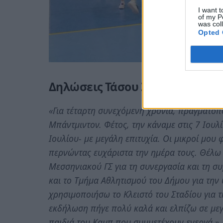
I want t
of my P
was col
Opted 
Δηλώσεις Τάσου Σπηλιωτόπου
«Για τέταρτη συνεχόμενη χρονιά, πραγματο
Μπάντμιντον. Φέτος, την κάναμε στις 7 Ιουλ
Ιουλίου- με μεγάλη επιτυχία. Οι μικροί μου 
περνώντας ευχάριστα την ημέρα τους. Θέλω
Μεσσηνιακού ΓΣ για τη συνεργασία και τη σ
και το Τμήμα Αθλητισμού του Δήμου για την 
χρησιμοποιήσω το Κλειστό του Σταδίου για 
εκδήλωση πήγε πολύ καλά και ελπίζω σε με
παιδιά του Καμπ που συμμετέχουν ενεργά.»