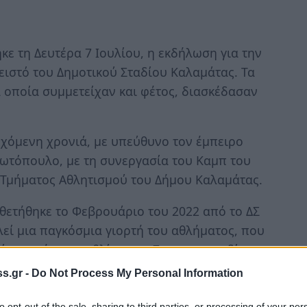
ε τη Δευτέρα 7 Ιουλίου, η εκδήλωση για την
ειστό του Δημοτικού Σταδίου Καλαμάτας. Τα
 οποία συμμετείχαν και φέτος, διασκέδασαν
εχόμενη χρονιά, με υπεύθυνο τον έμπειρο
ωτόπουλο, με τη συνεργασία του Καμπ του
 Τμήματος Αθλητισμού του Δήμου Καλαμάτας.
θετήθηκε το Φεβρουάριο του 2022 από το ΔΣ
εί μια παγκόσμια γιορτή του αθλήματος, που
λίου, ημέρα γενεθλίων της Συνομοσπονδίας, η
s.gr -
Do Not Process My Personal Information
α αυτή, η εκδήλωση πραγματοποιήθηκε στις 7
to opt-out of the sale, sharing to third parties, or processing of your per