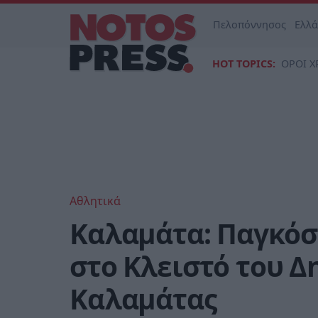
Πελοπόννησος
Ελλ
HOT TOPICS:
ΟΡΟΙ Χ
Αθλητικά
Καλαμάτα: Παγκόσ
στο Κλειστό του Δ
Καλαμάτας