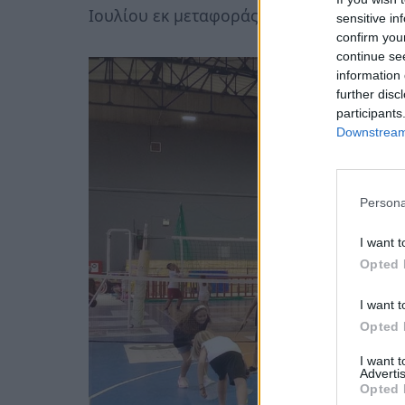
Ιουλίου εκ μεταφοράς.
sensitive in
confirm you
continue se
information 
further disc
participants
Downstream 
Persona
I want t
Opted 
I want t
Opted 
I want 
Advertis
Opted 