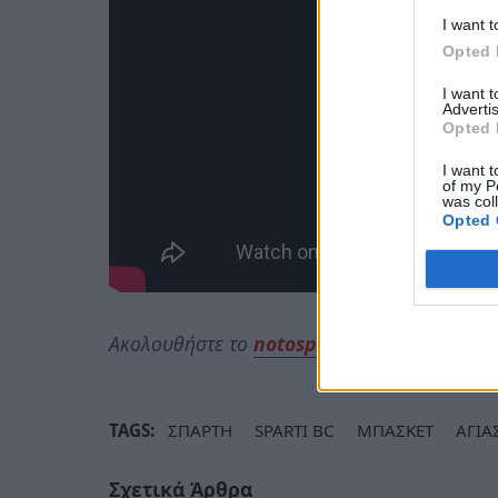
I want t
Opted 
I want 
Advertis
Opted 
I want t
of my P
was col
Opted 
Ακολουθήστε το
notospress.gr
στο Google N
TAGS:
ΣΠΑΡΤΗ
SPARTI BC
ΜΠΑΣΚΕΤ
ΑΓΙ
Σχετικά Άρθρα