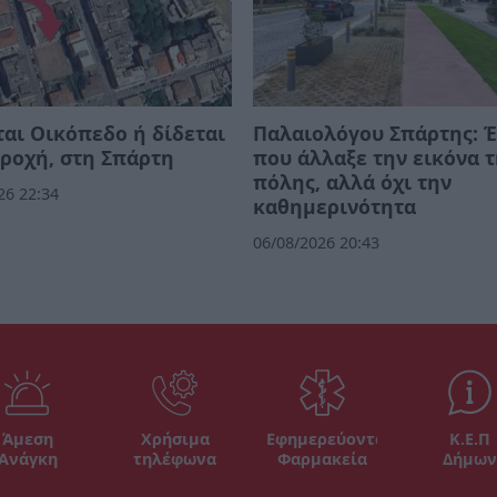
αι Οικόπεδο ή δίδεται
Παλαιολόγου Σπάρτης: 
ροχή, στη Σπάρτη
που άλλαξε την εικόνα 
πόλης, αλλά όχι την
26 22:34
καθημερινότητα
06/08/2026 20:43
Άμεση
Χρήσιμα
Εφημερεύοντα
Κ.Ε.Π
Ανάγκη
τηλέφωνα
Φαρμακεία
Δήμων