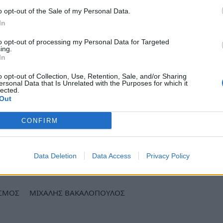
o opt-out of the Sale of my Personal Data.
In
to opt-out of processing my Personal Data for Targeted
ing.
In
o opt-out of Collection, Use, Retention, Sale, and/or Sharing
ersonal Data that Is Unrelated with the Purposes for which it
lected.
Out
CONFIRM
ews και μάθετε πρώτοι
όλες τις ειδήσεις
Data Deletion
Data Access
Privacy Policy
ΑΣΜΟΣ
ΜΙΧΑΛΗΣ ΒΑΚΑΛΟΠΟΥΛΟΣ