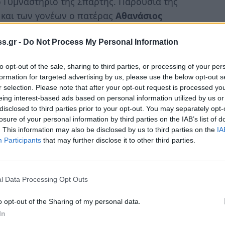
ό Γυμναστήριο της Σπάρτης. Παρουσία της
 και των γονέων ο πατέρας
Αθανάσιος
s.gr -
Do Not Process My Personal Information
ς Σπάρτης
Μιχάλης Βακαλόπουλος
ευχήθηκε
άλεσε τους αθλητές που συναποτελούν με τη
to opt-out of the sale, sharing to third parties, or processing of your per
formation for targeted advertising by us, please use the below opt-out s
νεια του Συλλόγου να είναι έτοιμοι ώστε να
r selection. Please note that after your opt-out request is processed y
λά και τις δύσκολες στιγμές.
eing interest-based ads based on personal information utilized by us or
disclosed to third parties prior to your opt-out. You may separately opt-
losure of your personal information by third parties on the IAB’s list of
. This information may also be disclosed by us to third parties on the
IA
Participants
that may further disclose it to other third parties.
l Data Processing Opt Outs
o opt-out of the Sharing of my personal data.
In