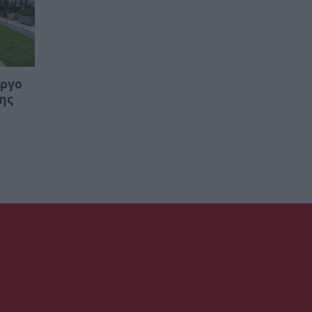
Έργο
της