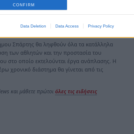
 κυκλοφορίας και στο τμήμα αυτής μεταξύ των
CONFIRM
αυτής μεταξύ των καθέτων: Αγίου Νίκωνος και
Data Deletion
Data Access
Privacy Policy
ήμου Σπάρτης θα ληφθούν όλα τα κατάλληλα
υση των αθλητών και την προστασία του
γου στο οποίο εκτελούνται έργα ανάπλασης. Η
ρω χρονικό διάστημα θα γίνεται από τις
ews και μάθετε πρώτοι
όλες τις ειδήσεις