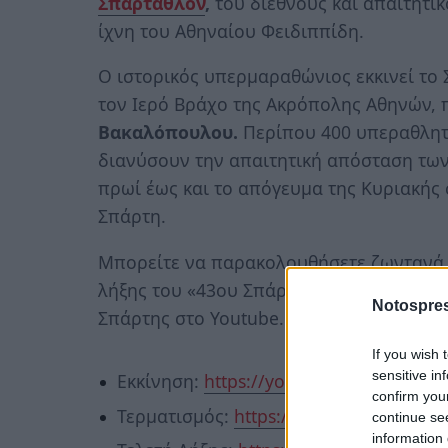
Σπάρταθλον
,
του διεθνούς και απαιτητι
ίχνη του Αθηναίου Φειδιππίδη.
Ο ιστορικός υπερμαραθώνιος εκκινεί το 
τον Ιερό Βράχο της Ακρόπολης Αθηνών, 
Βακαλόπουλου.
Περίπου 400 υπεραθλητέ
διανύσουν την απαιτητική απόσταση των
πρωί έως και το απόγευμα της Κυριακής 
Σπάρτη.
Μπορείτε να παρακολουθήσετε ζωντανά τη
λήξης του «43ου Σπάρταθλον by Altion T
Notospres
Σπάρτης στο Youtube.
If you wish 
sensitive in
Εκκίνηση:
https://youtu.be/R_E4TsQUjN
confirm you
Τερματισμός:
https://youtu.be/9fBuHL5
continue se
information 