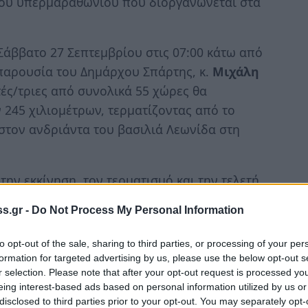
κού υπερμαραθώνιου που διοργανώνεται στα
Σάββατο 27 Σεπτεμβρίου στις 07:00 κάτω από
παρουσία του Δημάρχου Σπάρτης, κ.
Μιχάλη
ς/τριες από συνολικά 55 χώρες θα
 245 χιλιομέτρων, τερματίζοντας από το
στον ανδριάντα του βασιλιά Λεωνίδα στη
ν εκκίνηση, τον τερματισμό και την τελετή
onovit», μέσα από το κανάλι του Δήμου
s.gr -
Do Not Process My Personal Information
to opt-out of the sale, sharing to third parties, or processing of your per
formation for targeted advertising by us, please use the below opt-out s
k
r selection. Please note that after your opt-out request is processed y
-sdY
eing interest-based ads based on personal information utilized by us or
disclosed to third parties prior to your opt-out. You may separately opt-