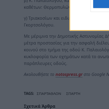
β) Κ. Παλαιολόγου, και στα δύο ρεύματα
καθέτων: Θερμοπυλών και Τριακοσίων,
γ) Τριακοσίων και ειδικότερα στο τμήμα 
Γκορτσολόγου.
Με μέριμνα την Δημοτικής Αστυνομίας Δ
μέτρα προστασίας για την ασφαλή διέλε
κοινού στο τμήμα της οδού Κ. Παλαιολό
κυκλοφορία των οχημάτων κατά το ανωτέ
παράπλευρες οδούς.
Ακολουθήστε το
notospress.gr
στο Google N
TAGS:
ΣΠΑΡΤΑΘΛΟΝ
ΣΠΑΡΤΗ
Σχετικά Άρθρα