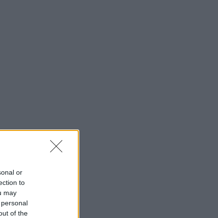
sonal or
ection to
ou may
 personal
out of the