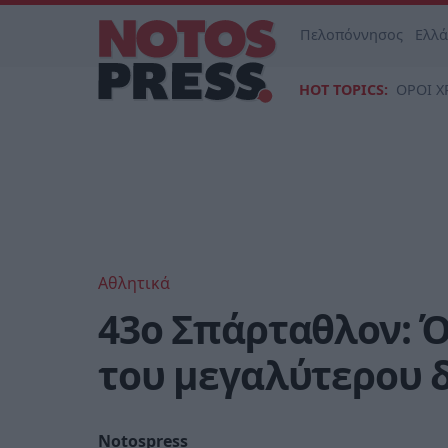
Πελοπόννησος
Ελλ
HOT TOPICS:
ΟΡΟΙ Χ
Αθλητικά
43ο Σπάρταθλον: Ό
του μεγαλύτερου δ
Notospress