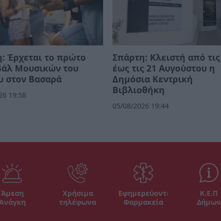
: Έρχεται το πρώτο
Σπάρτη: Κλειστή από τις
βάλ Μουσικών του
έως τις 21 Αυγούστου η
υ στον Βασαρά
Δημόσια Κεντρική
Βιβλιοθήκη
26 19:58
05/08/2026 19:44
Άμεση
Χρήσιμα
Εφημερεύοντα
Κ.Ε.Π
Ανάγκη
τηλέφωνα
Φαρμακεία
Δήμων