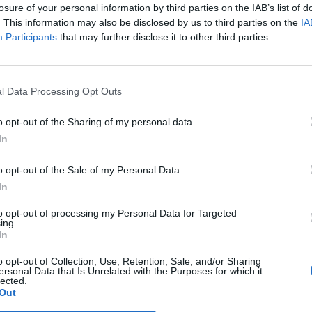
dB8rjA
losure of your personal information by third parties on the IAB’s list of
. This information may also be disclosed by us to third parties on the
IA
Participants
that may further disclose it to other third parties.
φοριακές ρυθμίσεις από το πρωί της
l Data Processing Opt Outs
8 Σεπτεμβρίου 2025 κυκλοφοριακές ρυθμίσεις
γής του «43ου Σπάρταθλον by Altion
o opt-out of the Sharing of my personal data.
In
 διεθνούς υπερμαραθώνιου να τερματίζουν
o opt-out of the Sale of my Personal Data.
In
κής, θα τεθεί σε ισχύ η προσωρινή διακοπή
ς οχημάτων από ώρα 07:00 μέχρι ώρα 19:00
to opt-out of processing my Personal Data for Targeted
ing.
In
ίας από νότο προς βορρά και στο τμήμα
o opt-out of Collection, Use, Retention, Sale, and/or Sharing
ersonal Data that Is Unrelated with the Purposes for which it
και Θερμοπυλών,
lected.
Out