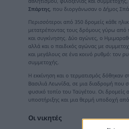
αθλητισμού, φιλοξενίας και συμμετοχής,
Σπάρτης
, που διοργάνωσαν ο Δήμος Σπάρ
Περισσότεροι από 350 δρομείς κάθε ηλικ
μετατρέποντας τους δρόμους γύρω από τ
και συγκίνησης. Δύο αγώνες, ο Ημιμαραθώ
αλλά και ο παιδικός αγώνας με συμμετο
και μεγάλους σε ένα κοινό ρυθμό: τον ρυ
συμμετοχής.
Η εκκίνηση και ο τερματισμός δόθηκαν σ
Βασιλιά Λεωνίδα, σε μια διαδρομή που σ
φυσικό τοπίο του Ταϋγέτου. Οι δρομείς
υποστήριξης και μια θερμή υποδοχή από 
Οι νικητές