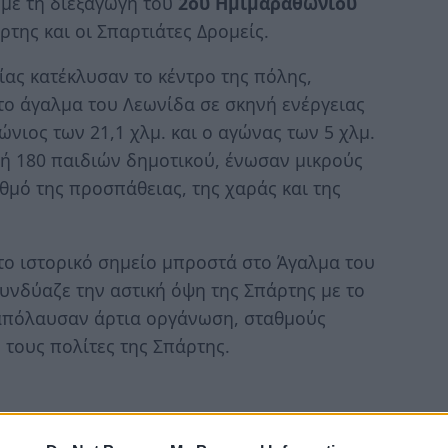
 με τη διεξαγωγή του
2ου Ημιμαραθωνίου
της και οι Σπαρτιάτες Δρομείς.
ίας κατέκλυσαν το κέντρο της πόλης,
ο άγαλμα του Λεωνίδα σε σκηνή ενέργειας
νιος των 21,1 χλμ. και ο αγώνας των 5 χλμ.
χή 180 παιδιών δημοτικού, ένωσαν μικρούς
θμό της προσπάθειας, της χαράς και της
το ιστορικό σημείο μπροστά στο Άγαλμα του
υνδύαζε την αστική όψη της Σπάρτης με το
 απόλαυσαν άρτια οργάνωση, σταθμούς
τους πολίτες της Σπάρτης.