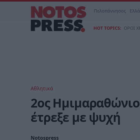
Πελοπόννησος
Ελλ
HOT TOPICS:
ΟΡΟΙ Χ
Αθλητικά
2ος Ημιμαραθώνιο
έτρεξε με ψυχή
Notospress