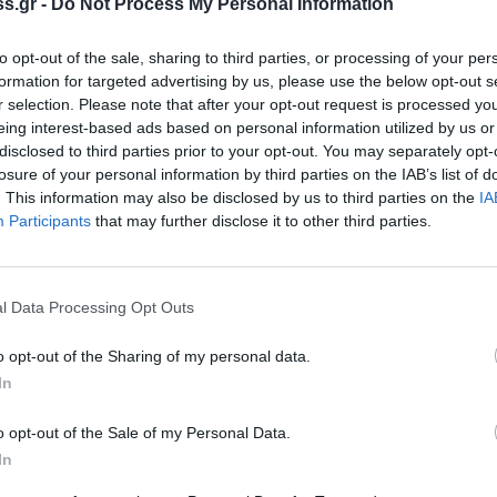
s.gr -
Do Not Process My Personal Information
ικητής στον Ημιμαραθώνιο αγώνα με χρόνο 1
ερος ήταν ο
Μιχαήλ Ρουμάνος
, ενώ στην
to opt-out of the sale, sharing to third parties, or processing of your per
ής
. Στις γυναίκες νικήτρια ήταν η
Λαμπρινή
formation for targeted advertising by us, please use the below opt-out s
09 δευτερόλεπτα. Δεύτερη ήταν η
Μάτα
r selection. Please note that after your opt-out request is processed y
eing interest-based ads based on personal information utilized by us or
disclosed to third parties prior to your opt-out. You may separately opt-
losure of your personal information by third parties on the IAB’s list of
ς άντρες κατέκτησαν οι
Αλέξανδρος
. This information may also be disclosed by us to third parties on the
IA
υτερόλεπτα. Δεύτερος ήταν ο
Νικόλαος
Participants
that may further disclose it to other third parties.
σε ο
Γιώργος Τζανετάκος
. Στις γυναίκες
 χρόνο 21 λεπτά και 59 δευτερόλεπτα.
ρίτη
Κατερίνα Κορωνιού.
l Data Processing Opt Outs
ικά μετάλλια, ενώ βραβεύθηκαν οι τρεις
o opt-out of the Sharing of my personal data.
In
o opt-out of the Sale of my Personal Data.
In