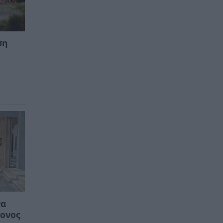
ση
να
ρονος