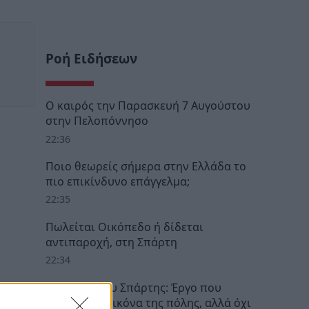
Ροή Ειδήσεων
Ο καιρός την Παρασκευή 7 Αυγούστου
στην Πελοπόννησο
22:36
Ποιο θεωρείς σήμερα στην Ελλάδα το
πιο επικίνδυνο επάγγελμα;
22:35
Πωλείται Οικόπεδο ή δίδεται
αντιπαροχή, στη Σπάρτη
22:34
Παλαιολόγου Σπάρτης: Έργο που
άλλαξε την εικόνα της πόλης, αλλά όχι