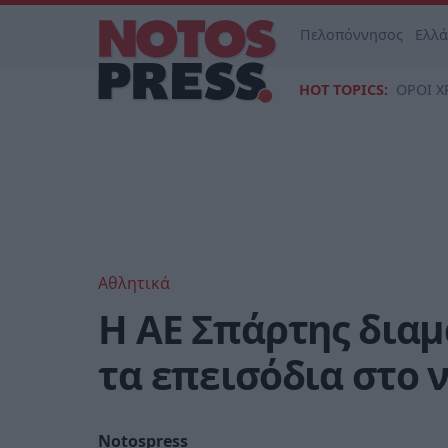
Πελοπόννησος
Ελλ
HOT TOPICS:
ΟΡΟΙ Χ
Αθλητικά
Η ΑΕ Σπάρτης διαμ
τα επεισόδια στο ν
Notospress