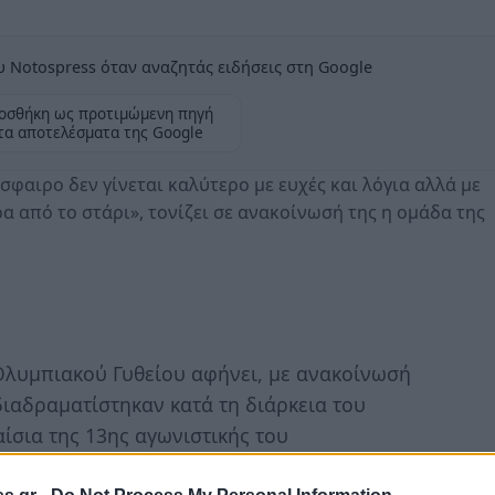
 Notospress όταν αναζητάς ειδήσεις στη Google
οσθήκη ως προτιμώμενη πηγή
τα αποτελέσματα της Google
σφαιρο δεν γίνεται καλύτερο με ευχές και λόγια αλλά με
ήρα από το στάρι», τονίζει σε ανακοίνωσή της η ομάδα της
 Ολυμπιακού Γυθείου αφήνει, με ανακοίνωσή
διαδραματίστηκαν κατά τη διάρκεια του
ίσια της 13ης αγωνιστικής του