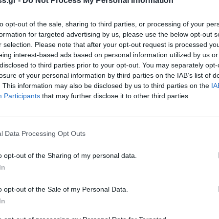
s.gr -
Do Not Process My Personal Information
 πρωταθλήματος «έπεσαν στο κενό» οι
to opt-out of the sale, sharing to third parties, or processing of your per
υ» που θα χαρακτηρίζονταν από φίλαθλο
formation for targeted advertising by us, please use the below opt-out s
«κάλλους» και κάνοντας λόγο για
«επίθεση με
r selection. Please note that after your opt-out request is processed y
ων οποίων, όπως επισημαίνει, «μία πετάχτηκε
eing interest-based ads based on personal information utilized by us or
disclosed to third parties prior to your opt-out. You may separately opt-
κες και παιδιά!».
losure of your personal information by third parties on the IAB’s list of
. This information may also be disclosed by us to third parties on the
IA
Σ Λακωνίας να αποδοκιμάσει τα γεγονότα του
Participants
that may further disclose it to other third parties.
αγεί το ποδόσφαιρο της Λακωνίας από
άρτης απονέμει εύσημα στους ποδοσφαιριστές
l Data Processing Opt Outs
ν
«άψογη, όπως αναφέρει χαρακτηριστικά,
o opt-out of the Sharing of my personal data.
In
o opt-out of the Sale of my Personal Data.
τήσει τον ΟΛΥΜΠΙΑΚΟ ΓΥΘΕΙΟΥ για την «Γιορτή
In
υποσχεθεί ο πρόεδρος της, παρουσία της