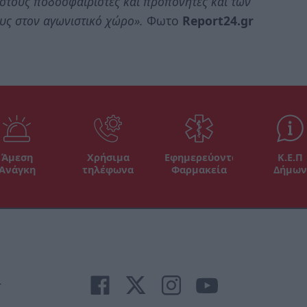
στους ποδοσφαιριστές και προπονητές και των
υς στον αγωνιστικό χώρο».
Φωτο
Report24.gr
Άμεση
Χρήσιμα
Εφημερεύοντα
Κ.Ε.Π
Ανάγκη
τηλέφωνα
Φαρμακεία
Δήμων
r