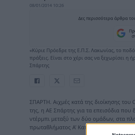
08/01/2014 10:26
Δες περισσότερα άρθρα του
Πρ
σ
«Κύριε Πρόεδρε της Ε.Π.Σ. Λακωνίας, το ποδό
πράξεις. Είναι στο χέρι σας να ξεχωρίσει η 
Σπάρτης
ΣΠΑΡΤΗ. Αιχμές κατά της διοίκησης του
της, η ΑΕ Σπάρτης για τα επεισόδια που 
ντέρμπι μεταξύ των δύο ομάδων, στα πλα
πρωταθλήματος Α’ Κατηγορίας Λακωνίας.