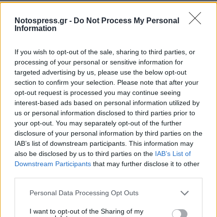
στο «νήμα» του Ακάδημου με 57-56 και
παρέμεινε στην 5η θέση της βαθμολογίας.
Notospress.gr -
Do Not Process My Personal
Information
Αντίθετα, ο Λακωνικός Κρόνος, παρ’ ότι
κατέβαλλε μεγάλη προσπάθεια, γνώρισε την
If you wish to opt-out of the sale, sharing to third parties, or
ήττα από τον Πολύβιο στη Μεγαλόπολη με σκορ
processing of your personal or sensitive information for
targeted advertising by us, please use the below opt-out
70-68 και βρίσκεται στην τελευταία θέση στον
section to confirm your selection. Please note that after your
πίνακα.
opt-out request is processed you may continue seeing
interest-based ads based on personal information utilized by
Η επόμενη αγωνιστική επιφυλάσσει το
us or personal information disclosed to third parties prior to
σπαρτιάτικο ντέρμπι μεταξύ Λακωνικού και ΑΕ
your opt-out. You may separately opt-out of the further
disclosure of your personal information by third parties on the
Σπάρτης στο κλειστό γυμναστήριο Σπάρτης(8/2-
IAB’s list of downstream participants. This information may
7μμ), ενώ την ίδια ημέρα και ώρα ο πρωτοπόρος
also be disclosed by us to third parties on the
IAB’s List of
Σπαρτιατικός δοκιμάζεται στην έδρα του ΣΔΥ
Downstream Participants
that may further disclose it to other
third parties.
Τρίπολης.
Personal Data Processing Opt Outs
Αποτελέσματα
I want to opt-out of the Sharing of my