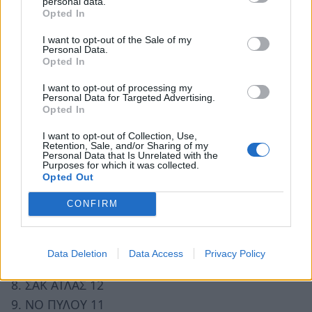
personal data.
ΑΕ ΣΠΑΡΤΗΣ – ΑΚΑΔΗΜΟΣ: 58-57
Opted In
ΑΝΑΓΕΝΝΗΣΗ ΠΑΡΑΛΙΑΣ – ΣΑΚ ΑΤΛΑΣ: 56-39
I want to opt-out of the Sale of my
ΝΟ ΠΥΛΟΥ – ΣΔΥ ΤΡΙΠΟΛΗΣ: 57-71
Personal Data.
Opted In
ΠΟΛΥΒΙΟΣ ΜΕΓΑΛΟΠΟΛΗΣ – ΛΑΚΩΝΙΚΟΣ
ΚΡΟΝΟΣ: 70-68
I want to opt-out of processing my
Personal Data for Targeted Advertising.
Opted In
Βαθμολογία (10 αγώνες)
I want to opt-out of Collection, Use,
Retention, Sale, and/or Sharing of my
1. ΣΠΑΡΤΙΑΤΙΚΟΣ 17
Personal Data that Is Unrelated with the
Purposes for which it was collected.
2. ΠΑΟ ΚΑΛΑΜΑΤΑΣ 16
Opted Out
3. ΑΠΣ ΑΚΑΔΗΜΟΣ 16
4. ΣΔΥ ΤΡΙΠΟΛΗΣ 16
CONFIRM
5. ΑΕ ΣΠΑΡΤΗΣ 14
6. ΔΙΩΝ ΚΥΠ/ΣΙΑΣ 13
Data Deletion
Data Access
Privacy Policy
7. ΑΠΣ ΑΝΑΓΕΝΝΗΣΗ 10
8. ΣΑΚ ΑΤΛΑΣ 12
9. ΝΟ ΠΥΛΟΥ 11