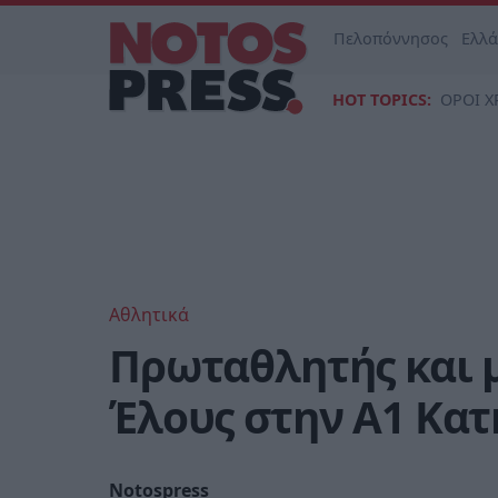
Πελοπόννησος
Ελλ
HOT TOPICS:
ΟΡΟΙ Χ
Αθλητικά
Πρωταθλητής και 
Έλους στην Α1 Κατ
Notospress