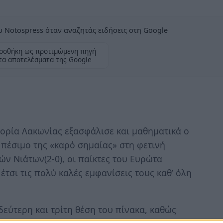
 Notospress όταν αναζητάς ειδήσεις στη Google
οσθήκη ως προτιμώμενη πηγή
τα αποτελέσματα της Google
γορία Λακωνίας εξασφάλισε και μαθηματικά ο
 πέσιμο της «καρό σημαίας» στη φετινή
ών Νιάτων(2-0), οι παίκτες του Ευρώτα
τσι τις πολύ καλές εμφανίσεις τους καθ’ όλη
εύτερη και τρίτη θέση του πίνακα, καθώς