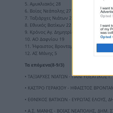
5. Αμυκλιακός 28
I want 
6. Βοίας Νεάπολης 27
Advertis
Opted 
7. Ταξιάρχες Νιάτων 26
8. Εθνικός Βατίκων 22
I want t
of my P
9. Κρόνος Αγ. Δημητρίου 20
was col
Opted 
10. ΑΟ Δαφνίου 19
11. Ήφαιστος Βρονταμά 18
12. ΑΣ Μάνης 5
Τα επόμενα(8-9/3)
• ΤΑΞΙΑΡΧΕΣ ΝΙΑΤΩΝ - ΠΑΝΓΥΘΕΑΤΙΚΟΣ Γ. Σ
• ΚΑΣΤΡΟ ΓΕΡΑΚΙΟΥ - ΗΦΑΙΣΤΟΣ ΒΡΟΝΤΑΜ
• ΕΘΝΙΚΟΣ ΒΑΤΙΚΩΝ - ΕΥΡΩΤΑΣ ΕΛΟΥΣ, Δ
• Α.Σ. ΜΑΝΗΣ - ΒΟΙΑΣ ΝΕΑΠΟΛΗΣ, ΔΗΜ. ΣΤ