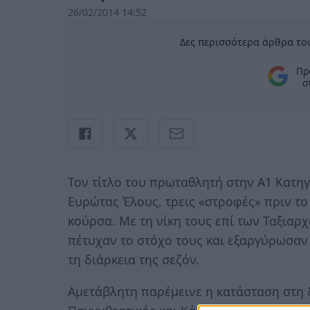
26/02/2014 14:52
Δες περισσότερα άρθρα του
Πρ
σ
Τον τίτλο του πρωταθλητή στην Α1 Κατη
Ευρώτας Έλους, τρεις «στροφές» πριν το
κούρσα. Με τη νίκη τους επί των Ταξιαρχ
πέτυχαν το στόχο τους και εξαργύρωσαν έ
τη διάρκεια της σεζόν.
Αμετάβλητη παρέμεινε η κατάσταση στη δ