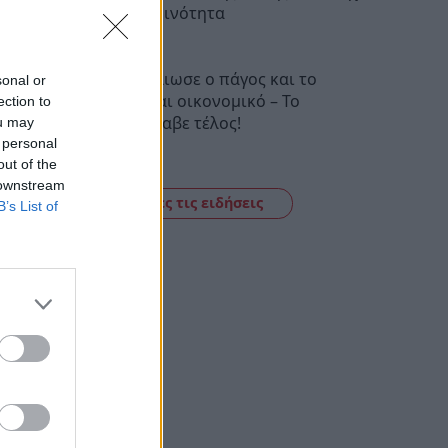
την καθημερινότητα
20:43
Μυστράς: Έλιωσε ο πάγος και το
sonal or
έγκλημα είναι οικονομικό – Το
ection to
ρεπορτάζ έλαβε τέλος!
ou may
 personal
20:27
out of the
 downstream
Δείτε όλες τις ειδήσεις
B’s List of