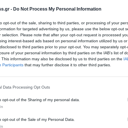
ρισαν εκτός έδρας ήττες από Ήφαιστο
ντίστοιχα.
s.gr -
Do Not Process My Personal Information
to opt-out of the sale, sharing to third parties, or processing of your per
formation for targeted advertising by us, please use the below opt-out s
r selection. Please note that after your opt-out request is processed y
eing interest-based ads based on personal information utilized by us or
0-0
disclosed to third parties prior to your opt-out. You may separately opt-
losure of your personal information by third parties on the IAB’s list of
. This information may also be disclosed by us to third parties on the
IA
Participants
that may further disclose it to other third parties.
2-1
l Data Processing Opt Outs
o opt-out of the Sharing of my personal data.
In
o opt-out of the Sale of my Personal Data.
In