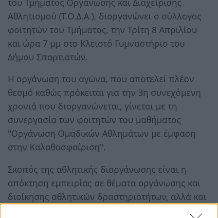
του Τμήματος Οργάνωσης και Διαχείρισης
Αθλητισμού (Τ.Ο.Δ.Α.), διοργανώνει ο σύλλογος
φοιτητών του Τμήματος, την Τρίτη 8 Απριλίου
και ώρα 7 μμ στο Κλειστό Γυμναστήριο του
Δήμου Σπαρτιατών.
Η οργάνωση του αγώνα, που αποτελεί πλέον
θεσμό καθώς πρόκειται για την 3η συνεχόμενη
χρονιά που διοργανώνεται, γίνεται με τη
συνεργασία των φοιτητών του μαθήματος
"Οργάνωση Ομαδικών Αθλημάτων με έμφαση
στην Καλαθοσφαίριση".
Σκοπός της αθλητικής διοργάνωσης είναι η
απόκτηση εμπειρίας σε θέματα οργάνωσης και
διοίκησης αθλητικών δραστηριοτήτων, αλλά και
η διασύνδεση του Πανεπιστημίου με την τοπική