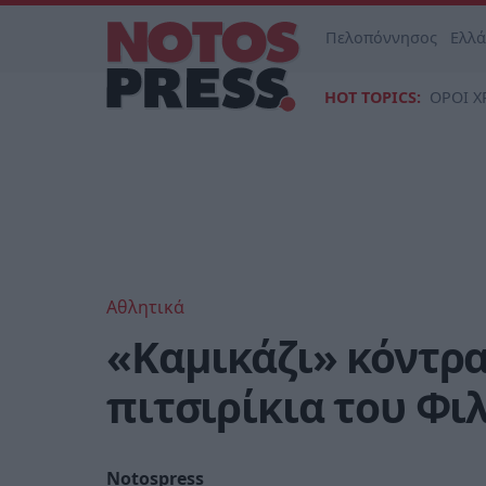
Πελοπόννησος
Ελλ
HOT TOPICS:
ΟΡΟΙ Χ
Αθλητικά
«Καμικάζι» κόντρ
πιτσιρίκια του Φι
Notospress