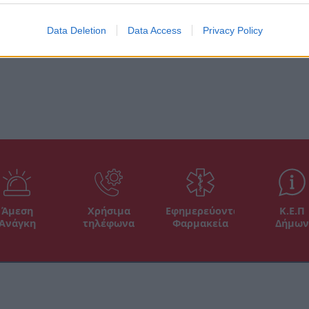
ομάδα της Μονεμβάσιας θα ξεκινήσει στις 7μμ
Data Deletion
Data Access
Privacy Policy
ακωνικής κωμόπολης.
Χ.Π.
Άμεση
Χρήσιμα
Εφημερεύοντα
Κ.Ε.Π
Ανάγκη
τηλέφωνα
Φαρμακεία
Δήμων