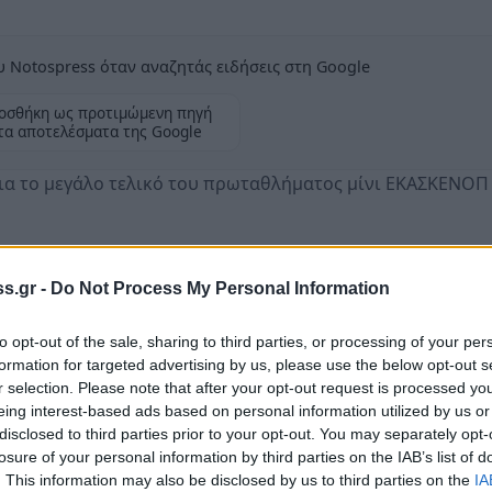
 Notospress όταν αναζητάς ειδήσεις στη Google
οσθήκη ως προτιμώμενη πηγή
τα αποτελέσματα της Google
 για το μεγάλο τελικό του πρωταθλήματος μίνι ΕΚΑΣΚΕΝΟΠ
s.gr -
Do Not Process My Personal Information
αικτών του Φιλαθλητικού στην τελευταία
to opt-out of the sale, sharing to third parties, or processing of your per
σκευής 4/7, μια μόλις ημέρα πριν τον
formation for targeted advertising by us, please use the below opt-out s
σια, το Σάββατο 5/7, με έπαθλο τη
r selection. Please note that after your opt-out request is processed y
φερειακού πρωταθλήματος κατηγορίας μίνι
eing interest-based ads based on personal information utilized by us or
disclosed to third parties prior to your opt-out. You may separately opt-
losure of your personal information by third parties on the IAB’s list of
. This information may also be disclosed by us to third parties on the
IA
α ύψη λόγω των συνεχών νικηφόρων