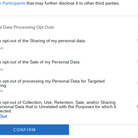
Participants
that may further disclose it to other third parties.
οιμοπόλεμη» ενόψει του αυριανού ματς,
βλήματα. Οι ψηλοί της ομάδας που
 πλεονέκτημα έναντι των υπολοίπων ομάδων
l Data Processing Opt Outs
οι πόιντ γκάρντς, θα προσπαθήσουν να
o opt-out of the Sharing of my personal data.
ναι το αφεντικό στο τρέχον πρωτάθλημα.
In
 αθλητές δηλώνουν ότι θα καταθέσουν και την
όθητο εισιτήριο για το μεγάλο τελικό του
o opt-out of the Sale of my Personal Data.
έρα, 7 Ιουλίου, στο κλειστό γυμναστήριο
In
to opt-out of processing my Personal Data for Targeted
ing.
πειρος προπονητής της ομάδας Γιάννης
In
ς της φετινής εξαιρετικής πορείας του
o opt-out of Collection, Use, Retention, Sale, and/or Sharing
ersonal Data that Is Unrelated with the Purposes for which it
ην καλλιέργεια του κατάλληλου ομαδικού
lected.
υταίες οδηγίες στους παίκτες του και τους
Out
ν σε έναν τελικό ενώπιον του σπαρτιάτικου
CONFIRM