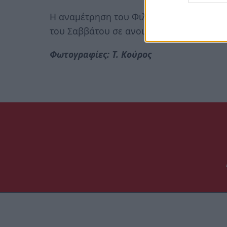
Η αναμέτρηση του Φιλαθλητικού με την 
του Σαββάτου σε ανοιχτό γήπεδο της λ
Φωτογραφίες: Τ. Κούρος