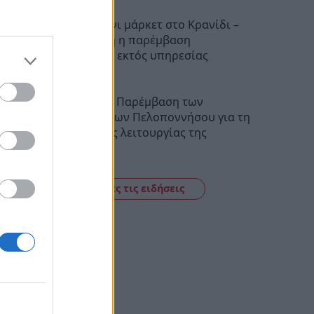
Φωτιά σε μίνι μάρκετ στο Κρανίδι –
Καθοριστική η παρέμβαση
πυροσβέστη εκτός υπηρεσίας
19:47
MERE Ελλάς: Παρέμβαση των
Επιμελητηρίων Πελοποννήσου για τη
συνέχιση της λειτουργίας της
19:05
Δείτε όλες τις ειδήσεις