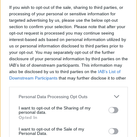
και ομάδες της δύναμης της ΣΚ.Ο.Ε. με
If you wish to opt-out of the sale, sharing to third parties, or
processing of your personal or sensitive information for
προφορική ή γραπτή δήλωση στον Σκοπευτικό
targeted advertising by us, please use the below opt-out
Όμιλο Λακεδαιμονίων ΄΄ΛΕΩΝΙΔΑΣ ΄΄ έως και
section to confirm your selection. Please note that after your
στις 04.Σεπ. 2014 .
opt-out request is processed you may continue seeing
interest-based ads based on personal information utilized by
Ενστάσεις κατά των αποφάσεων των κριτών
us or personal information disclosed to third parties prior to
γίνονται μόνον από τον αρχηγό της ομάδος του
your opt-out. You may separately opt-out of the further
σωματείου και αφού καταθέσει παράβολο 50 €
disclosure of your personal information by third parties on the
IAB’s list of downstream participants. This information may
το οποίο επιστρέφεται εάν η ένσταση τύχει
also be disclosed by us to third parties on the
IAB’s List of
αποδοχής .
Downstream Participants
that may further disclose it to other
Θέσεις των Αθλητών κατά σειρά προσέλευσης .
third parties.
Το βράδυ του Σαββάτου ο ΄΄ΛΕΩΝΙΔΑΣ΄΄ θα
Personal Data Processing Opt Outs
παραθέσει δείπνο σε όσους Αθλητές
I want to opt-out of the Sharing of my
διανυκτερεύσουν στην περιοχή μας .
personal data.
Opted In
I want to opt-out of the Sale of my
Personal Data.