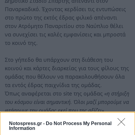
Δημοτικό Στάδιο Σπάρτης απέναντι στον
Παναρκαδικό. Έχοντας κερδίσει τις εντυπώσεις
στο πρώτο της εκτός έδρας φιλικό απέναντι
στον Ατρόμητο Παναριτίου στο Ναύπλιο θέλει
να συνεχίσει τις καλές εμφανίσεις και μπροστά
το κοινό της.
Στο γήπεδο θα υπάρχουν στη διάθεση του
κοινού και κάρτες διαρκείας για τους φίλους της
ομάδας που θέλουν να παρακολουθήσουν όλα
τα εντός έδρας παιχνίδια της ομάδας.
Όπως αναφέρεται στο site της ομάδας
«η στήριξη
του κόσμου είναι σημαντική. Όλοι μαζί μπορούμε να
φτάσουμε την ομάδας εκεί που της αξίζει».
Notospress.gr -
Do Not Process My Personal
Information