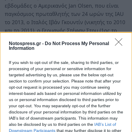
εβδομάδες ο Αμερικανός Jan Olsen, που είναι
παγκόσμιος πρωταθλητής των 24 ωρών της IAU
το 2013, ο Ιταλός Ιβάν Γκουντίν (νικητής το 2010
και το 2011), ο Γερμανός Στέφαν Στου (1ος το
2012), ο Πορτογάλος Ζοάο Ολιβέιρα (περσινός
Notospress.gr -
Do Not Process My Personal
νικητής) και ο Βραζιλιάνος Βαλμίρ Νούνες (1ος
Information
το 2001).
If you wish to opt-out of the sale, sharing to third parties, or
Παρακολουθήστε ζωντανά σε ποιο σημείο
processing of your personal or sensitive information for
targeted advertising by us, please use the below opt-out
ακριβώς βρίσκονται οι αθλητές αλλά και
section to confirm your selection. Please note that after your
πλούσια φωτογραφικά στιγμιότυπα κατά την
opt-out request is processed you may continue seeing
εξέλιξη του αγώνα.
interest-based ads based on personal information utilized by
us or personal information disclosed to third parties prior to
your opt-out. You may separately opt-out of the further
disclosure of your personal information by third parties on the
IAB’s list of downstream participants. This information may
also be disclosed by us to third parties on the
IAB’s List of
Downstream Participants
that may further disclose it to other