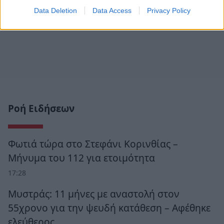
Data Deletion
Data Access
Privacy Policy
Ροή Ειδήσεων
Φωτιά τώρα στο Στεφάνι Κορινθίας –
Μήνυμα του 112 για ετοιμότητα
17:28
Μυστράς: 11 μήνες με αναστολή στον
55χρονο για την ψευδή κατάθεση – Αφέθηκε
ελεύθερος