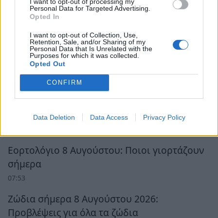
I want to opt-out of processing my
Personal Data for Targeted Advertising.
Opted In
I want to opt-out of Collection, Use,
Retention, Sale, and/or Sharing of my
Personal Data that Is Unrelated with the
Purposes for which it was collected.
Opted Out
CONFIRM
Ροή Ειδήσεων
Data Deletion
Data Access
Privacy Policy
Εορτολόγιο 8 Αυγούστου: Ποιοι γιορτάζουν
σήμερα
07:53
Ζώδια σήμερα 8 Αυγούστου 2026:
Προβλέψεις για όλα τα ζώδια