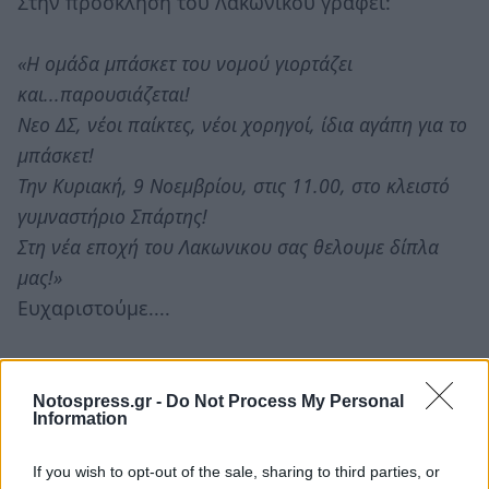
Στην πρόσκληση του Λακωνικού γράφει:
«Η ομάδα μπάσκετ του νομού γιορτάζει
και...παρουσιάζεται!
Νεο ΔΣ, νέοι παίκτες, νέοι χορηγοί, ίδια αγάπη για το
μπάσκετ!
Την Κυριακή, 9 Νοεμβρίου, στις 11.00, στο κλειστό
γυμναστήριο Σπάρτης!
Στη νέα εποχή του Λακωνικου σας θελουμε δίπλα
μας!»
Ευχαριστούμε....
Notospress.gr -
Do Not Process My Personal
Information
If you wish to opt-out of the sale, sharing to third parties, or