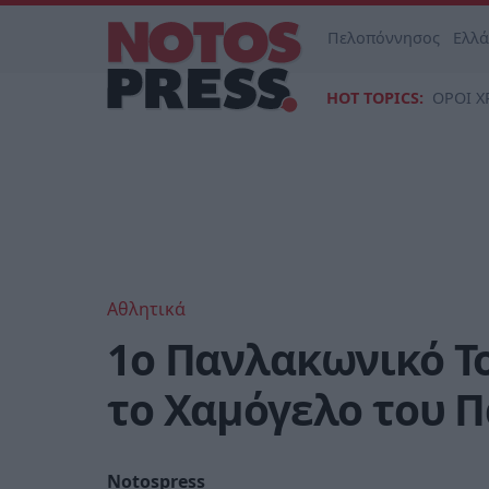
Πελοπόννησος
Ελλ
HOT TOPICS:
ΟΡΟΙ Χ
Αθλητικά
1ο Πανλακωνικό Τ
το Χαμόγελο του Π
Notospress