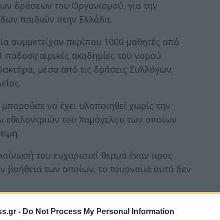
των δράσεων του Οργανισμού, για την
άδων παιδιών στην Ελλάδα.
οία συμμετείχαν περίπου 1000 μαθητές από
 11 ποδοσφαιρικές ακαδημίες του νομού
ρακτήρα, μέσα από τις δράσεις Συλλόγων,
είας.
 μπορούσε να έχει υλοποιηθεί χωρίς την
ων εθελοντριών του Χαμόγελου των οποίων
τιμη.
ακοίνωσή του ευχαριστεί θερμά έναν προς
ην βοήθεια των οποίων, το τουρνουά αυτό δεν
s.gr -
Do Not Process My Personal Information