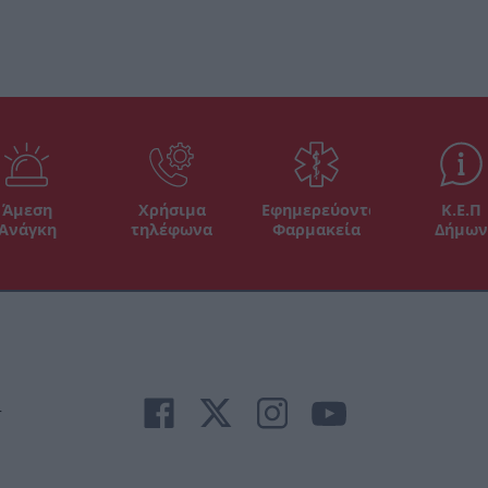
Άμεση
Χρήσιμα
Εφημερεύοντα
Κ.Ε.Π
Ανάγκη
τηλέφωνα
Φαρμακεία
Δήμων
r