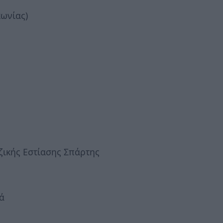
κωνίας)
ζικής Εστίασης Σπάρτης
ά