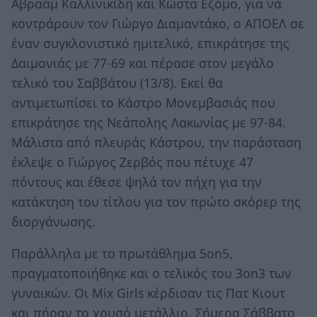
Αβραάμ Καλλινικίδη και Κώστα Εζόμο, για να
κοντράρουν τον Γιώργο Διαμαντάκο, ο ΑΠΟΕΛ σε
έναν συγκλονιστικό ημιτελικό, επικράτησε της
Δαιμονιάς με 77-69 και πέρασε στον μεγάλο
τελικό του Σαββάτου (13/8). Εκεί θα
αντιμετωπίσει το Κάστρο Μονεμβασιάς που
επικράτησε της Νεάπολης Λακωνίας με 97-84.
Μάλιστα από πλευράς Κάστρου, την παράσταση
έκλεψε ο Γιώργος Ζερβός που πέτυχε 47
πόντους και έθεσε ψηλά τον πήχη για την
κατάκτηση του τίτλου για τον πρώτο σκόρερ της
διοργάνωσης.
Παράλληλα με το πρωτάθλημα 5on5,
πραγματοποιήθηκε και ο τελικός του 3on3 των
γυναικών. Οι Mix Girls κέρδισαν τις Πατ Κιουτ
και πήραν το χρυσό μετάλλιο. Σήμερα Σάββατο