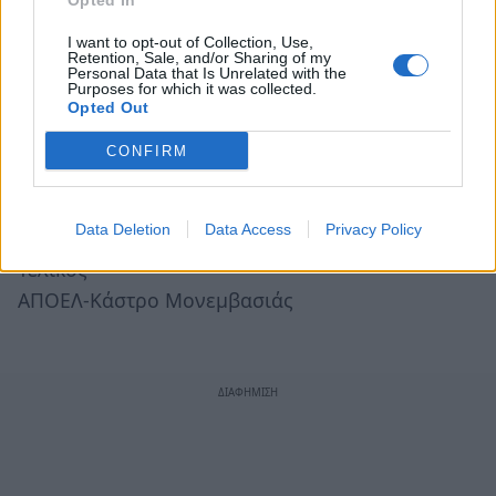
Opted In
Τα αποτελέσματα Παρασκευή 12/8
I want to opt-out of Collection, Use,
Retention, Sale, and/or Sharing of my
Ημιτελικά
Personal Data that Is Unrelated with the
Purposes for which it was collected.
ΑΠΟΕΛ-Δαιμονιά 77-69
Opted Out
Κάστρο Μονεμβασιάς-Νεάπολη Λακωνίας 97-84
CONFIRM
Το πρόγραμμα Σάββατο 13/8
Μικρός Τελικός
Data Deletion
Data Access
Privacy Policy
Δαιμονιά-Νεάπολη Λακωνίας
Τελικός
ΑΠΟΕΛ-Κάστρο Μονεμβασιάς