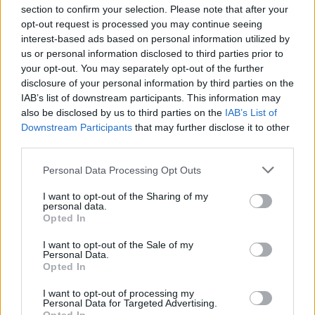
section to confirm your selection. Please note that after your
opt-out request is processed you may continue seeing
interest-based ads based on personal information utilized by
us or personal information disclosed to third parties prior to
your opt-out. You may separately opt-out of the further
disclosure of your personal information by third parties on the
IAB’s list of downstream participants. This information may
also be disclosed by us to third parties on the
IAB’s List of
Downstream Participants
that may further disclose it to other
third parties.
Personal Data Processing Opt Outs
I want to opt-out of the Sharing of my
personal data.
Opted In
Το Laconia Summer Basketour συνδιοργανώνεται
από τον Δήμο Μονεμβασιάς και τον αθλητικό
I want to opt-out of the Sale of my
Personal Data.
σύλλογο ΑΠΟΕΛ, με την στήριξη της
Opted In
Περιφέρειας Πελοποννήσου και της
I want to opt-out of processing my
ΕΚΑΣΚΕΝΟΠ.
Personal Data for Targeted Advertising.