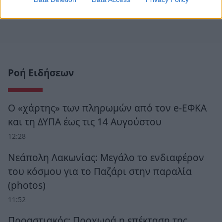
Ροή Ειδήσεων
Ο «χάρτης» των πληρωμών από τον e-ΕΦΚΑ
και τη ΔΥΠΑ έως τις 14 Αυγούστου
12:28
Νεάπολη Λακωνίας: Μεγάλο το ενδιαφέρον
του κόσμου για το Παζάρι στην παραλία
(photos)
11:52
Προαστιακός: Προχωρά η επέκταση της