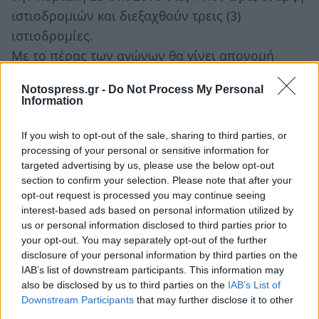
ιστιοδρομιών και διεξαχθούν τρεις (3)
ιστιοδρομίες.
Με το πέρας των αγώνων θα γίνει απονομή
επάθλων στους νικητές καθώς και απονομή
Notospress.gr -
Do Not Process My Personal
πτυχίων στους απόφοιτους του σχολείου
Information
ανοικτής θαλάσσης και θα ακολουθήσει δεξίωση
των αθλητών και των παρευρισκομένων στις
If you wish to opt-out of the sale, sharing to third parties, or
processing of your personal or sensitive information for
εγκαταστάσεις του Ναυτικού Ομίλου Λακωνίας,
targeted advertising by us, please use the below opt-out
στο Δημοτικό Στάδιο του Γυθείου.
section to confirm your selection. Please note that after your
opt-out request is processed you may continue seeing
interest-based ads based on personal information utilized by
us or personal information disclosed to third parties prior to
your opt-out. You may separately opt-out of the further
disclosure of your personal information by third parties on the
IAB’s list of downstream participants. This information may
also be disclosed by us to third parties on the
IAB’s List of
Downstream Participants
that may further disclose it to other
third parties.