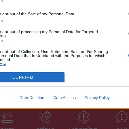
In
έως τα ημιτελικά του τουρνουά τένις στο
o opt-out of the Sale of my Personal Data.
ταθλήτρια, που μέχρι τις αρχές του χρόνου
In
σμου, ολοκλήρωσε την περυσινή χρονιά στο
to opt-out of processing my Personal Data for Targeted
ing.
In
το 2013 στο Νο 610. Έτσι η 20χρονη Σάκκαρη,
 και την απευθείας συμμετοχή της στα Grand
o opt-out of Collection, Use, Retention, Sale, and/or Sharing
ersonal Data that Is Unrelated with the Purposes for which it
 της πορεία.
lected.
Out
CONFIRM
Data Deletion
Data Access
Privacy Policy
Άμεση
Χρήσιμα
Εφημερεύοντα
Κ.Ε.Π