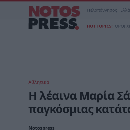
Πελοπόννησος
Ελλ
HOT TOPICS:
ΟΡΟΙ Χ
Αθλητικά
Η λέαινα Μαρία Σά
παγκόσμιας κατάτ
Notospress