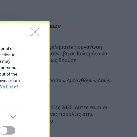
Ροή Ειδήσεων
Μεσσηνία: Εγκληματική οργάνωση
sonal or
διακινούσε κάνναβη σε Καλαμάτα και
ection to
Μεσσήνη – Πώς δρούσε
ou may
 personal
10:54
out of the
Διεθνής Ημέρα των Αυτοχθόνων Λαών
 downstream
της Γης
B’s List of
10:30
Γαλάζιες Σημαίες 2026: Αυτές είναι οι
54 βραβευμένες παραλίες στην
Πελοπόννησο
10:16