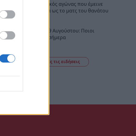
Ποδοσφαιρικός αγώνας που έμεινε
στην ιστορία ως το ματς του θανάτου
08:30
Εορτολόγιο 9 Αυγούστου: Ποιοι
γιορτάζουν σήμερα
08:10
Δείτε όλες τις ειδήσεις