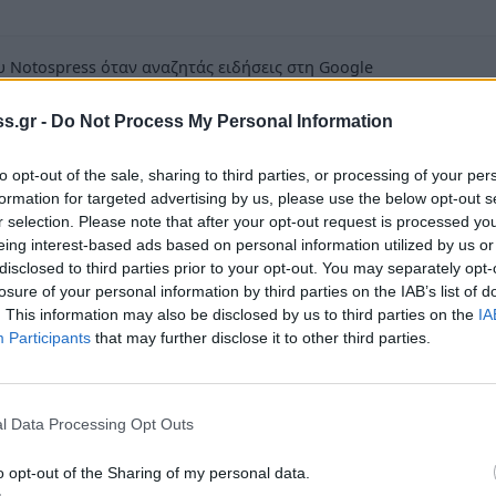
 Notospress όταν αναζητάς ειδήσεις στη Google
οσθήκη ως προτιμώμενη πηγή
s.gr -
Do Not Process My Personal Information
τα αποτελέσματα της Google
to opt-out of the sale, sharing to third parties, or processing of your per
formation for targeted advertising by us, please use the below opt-out s
r selection. Please note that after your opt-out request is processed y
eing interest-based ads based on personal information utilized by us or
disclosed to third parties prior to your opt-out. You may separately opt-
losure of your personal information by third parties on the IAB’s list of
. This information may also be disclosed by us to third parties on the
IA
τάταξης που διατηρεί η διεθνής ομοσπονδία
Participants
that may further disclose it to other third parties.
 μας Μαρία Σάκκαρη.
 πέντε ακόμη θέσεις αυτήν την εβδομάδα και
ελεί προσωπικό ρεκόρ της (έως τώρα)
l Data Processing Opt Outs
ταξη για την Σάκκαρη ήταν η 94η θέση στον
o opt-out of the Sharing of my personal data.