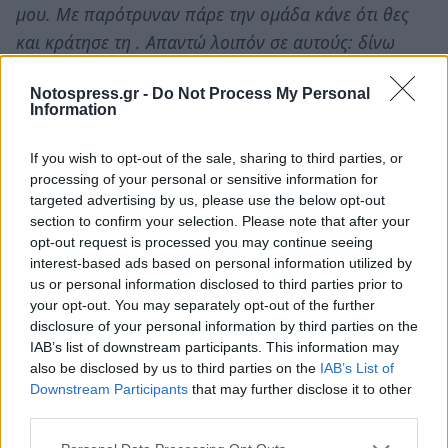
μου. Με παρότρυναν πάρε την ομάδα κάνε ότι θες
και κράτησε τη . Απαντώ λοιπόν σε αυτούς: δίνω
χρονικό διάστημα ενός μήνα σε όποιον θέλει να
Notospress.gr -
Do Not Process My Personal
πάρει δωρεάν τις μετοχές και να κρατήσει την
Information
ομάδα. Μετά το χρονικό διάστημα αυτό η ομάδα θα
πάει στο Πρωτοδικείο. Εσείς λοιπόν που είσαστε τα
If you wish to opt-out of the sale, sharing to third parties, or
αφεντικά και βγάζετε ανακοινώσεις ότι εμείς θα
processing of your personal or sensitive information for
targeted advertising by us, please use the below opt-out
ρίξουμε ή θα κρατήσουμε την ομάδα "ΔΩΡΙΕΙΣ" ήρθε
section to confirm your selection. Please note that after your
η ώρα λοιπόν να αποδείξετε πόσο αγαπάτε την
opt-out request is processed you may continue seeing
ομάδα. «ΣΩΤΗΡΕΣ»…»
interest-based ads based on personal information utilized by
us or personal information disclosed to third parties prior to
your opt-out. You may separately opt-out of the further
disclosure of your personal information by third parties on the
IAB’s list of downstream participants. This information may
also be disclosed by us to third parties on the
IAB’s List of
Downstream Participants
that may further disclose it to other
third parties.