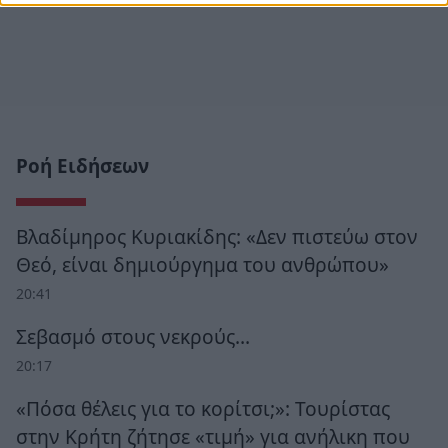
Ροή Ειδήσεων
Βλαδίμηρος Κυριακίδης: «Δεν πιστεύω στον
Θεό, είναι δημιούργημα του ανθρώπου»
20:41
Σεβασμό στους νεκρούς…
20:17
«Πόσα θέλεις για το κορίτσι;»: Τουρίστας
στην Κρήτη ζήτησε «τιμή» για ανήλικη που