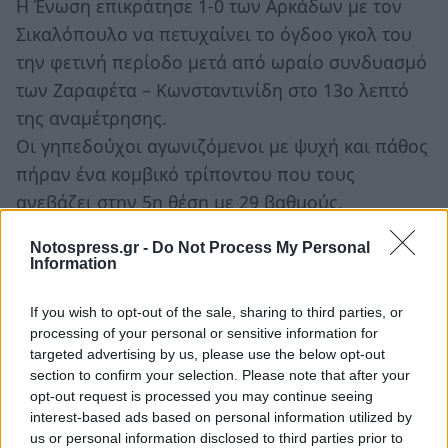
Η Ένωση επικράτησε 1-0 των Αρκάδων με τον
Σικαλόπουλο να πετυχαίνει το όγδοο γκολ του
την φετινή περίοδο μετά από ωραίο συνδυασμό
των Ζαραφέτα – Κωνσταντινίδη στο 13ο λεπτό
της αναμέτρησης.
Οι γηπεδούχοι αγωνιζόμενοι με ψυχή και πάθος
πήραν ένα κομβικό τρίποντου που τους
ανεβάζει στην 5η θέση με 29 βαθμούς.
Ο Μαντζούνης χρησιμοποίησε τους:
Notospress.gr -
Do Not Process My Personal
Information
Κραβαρίτης, Γιόμπουε, Παναγιωτίδης, Τζιόλας,
Ρασσιάς Λεωνίδας, Αναστασάκος Γιώργος,
If you wish to opt-out of the sale, sharing to third parties, or
Ζαραφέτας (91′ Ασπιώτης), Μπαρόνε (69′
processing of your personal or sensitive information for
targeted advertising by us, please use the below opt-out
Κοντογιάννης), Κωνσταντινίδης, Σικαλόπουλος
section to confirm your selection. Please note that after your
(90′ Εμέκα), Μουλιάτος (76′ Πλατάνας).
opt-out request is processed you may continue seeing
interest-based ads based on personal information utilized by
Την επόμενη αγωνιστική η Α.Ε. Πελλάνας
us or personal information disclosed to third parties prior to