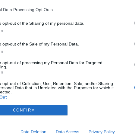
ΚΟΣ ΑΓΩΝΑΣ ΖΩΗΣ 2019» θα οργανωθούν:
l Data Processing Opt Outs
ιομέτρων, με ώρα εκκίνησης 9:00.
o opt-out of the Sharing of my personal data.
, με ώρα εκκίνησης 9:15.
In
 αρχάριους δρομείς, με ώρα εκκίνησης 9:30.
o opt-out of the Sale of my Personal Data.
In
 εκδηλώσεων) θα γίνουν στο Γυμνάσιο της
to opt-out of processing my Personal Data for Targeted
ing.
In
ποδυτήρια θα βρίσκονται στους χώρους του
o opt-out of Collection, Use, Retention, Sale, and/or Sharing
ersonal Data that Is Unrelated with the Purposes for which it
lected.
Out
υ είναι 2 ώρες. Δεν υπάρχει όριο χρόνου για
CONFIRM
ερά. Καθώς επίσης και ιατρική κάλυψη από το
Data Deletion
Data Access
Privacy Policy