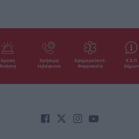
Άμεση
Χρήσιμα
Εφημερεύοντα
Κ.Ε.Π
Ανάγκη
τηλέφωνα
Φαρμακεία
Δήμων
r