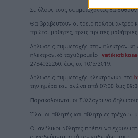
Σε όλους τους συμμετέχοντες θα δοθούν
Θα βραβευτούν οι τρεις πρώτοι άντρες κα
πρώτοι μαθητές, τρεις πρώτες μαθήτριες
Δηλώσεις συμμετοχής στην ηλεκτρονική
ηλεκτρονικό ταχυδρομείο "
vatikiotiko
2734022260, έως τις 10/5/2019.
Δηλώσεις συμμετοχής ηλεκτρονικά στο
ht
την ημέρα του αγώνα από 07:00 έως 09:0
Παρακαλούνται οι Σύλλογοι να δηλώσουν
Όλοι οι αθλητές και αθλήτριες τρέχουν μ
Οι ανήλικοι αθλητές πρέπει να έχουν ια
συνοδεύονται από τον κηδεμόνα τους.