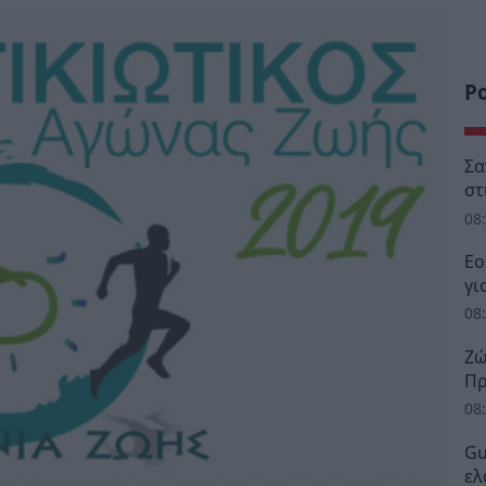
Ρ
Σα
στ
08
Εο
γι
08
Ζώ
Πρ
08
Gu
ελ