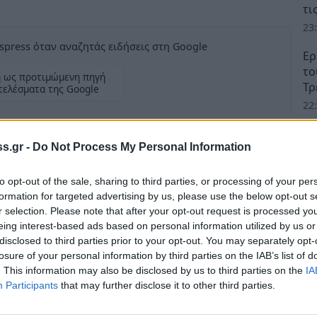
τι
23
spress όταν αναζητάς ειδήσεις στη Google
Ερ
το
 ως προτιμώμενη πηγή
Τρ
τελέσματα της Google
22
s.gr -
Do Not Process My Personal Information
to opt-out of the sale, sharing to third parties, or processing of your per
 το Λύκειο Νεάπολης, το 1ο ΕΠΑΛ Βοιών και
formation for targeted advertising by us, please use the below opt-out s
 με το ΝΠΔΔ και το ΚΕΠΠΕΔΜ του Δήμου
r selection. Please note that after your opt-out request is processed y
eing interest-based ads based on personal information utilized by us or
δας "Βατικιώτες Δρομείς" του Αθλητικού
disclosed to third parties prior to your opt-out. You may separately opt-
τον Λαϊκό Αγώνα Δρόμου 16 & 3 χιλιομέτρων,
losure of your personal information by third parties on the IAB’s list of
ων, με την ονομασία «
ΒΑΤΙΚΙΩΤΙΚΟΣ ΑΓΩΝΑΣ
. This information may also be disclosed by us to third parties on the
IA
Participants
that may further disclose it to other third parties.