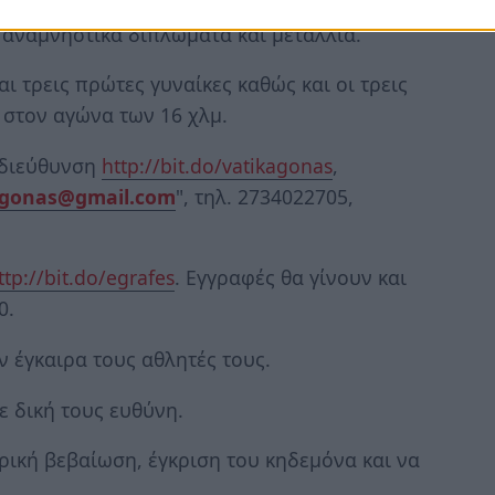
 αναμνηστικά διπλώματα και μετάλλια.
ι τρεις πρώτες γυναίκες καθώς και οι τρεις
 στον αγώνα των 16 χλμ.
 διεύθυνση
http://bit.do/vatikagonas
,
sagonas@gmail.com
", τηλ. 2734022705,
tp://bit.do/egrafes
. Εγγραφές θα γίνουν και
0.
 έγκαιρα τους αθλητές τους.
ε δική τους ευθύνη.
τρική βεβαίωση, έγκριση του κηδεμόνα και να