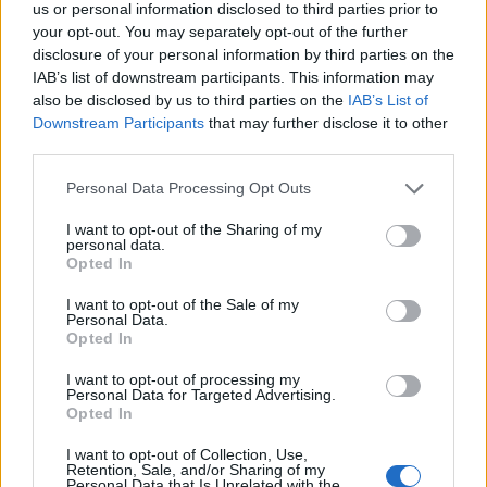
us or personal information disclosed to third parties prior to
κατέβαλαν και την υποστήριξη που παρείχαν και
your opt-out. You may separately opt-out of the further
να εκφράσει την ελπίδα ότι η νέα Περιφερειακή
disclosure of your personal information by third parties on the
IAB’s list of downstream participants. This information may
αρχή θα συνεχίσει να υποστηρίζει το όραμα της
also be disclosed by us to third parties on the
IAB’s List of
διοίκησης του Σπαρτιατικού Γ.Σ. με την ίδια
Downstream Participants
that may further disclose it to other
θέρμη.
third parties.
Personal Data Processing Opt Outs
I want to opt-out of the Sharing of my
personal data.
Opted In
I want to opt-out of the Sale of my
Personal Data.
Opted In
I want to opt-out of processing my
Personal Data for Targeted Advertising.
Opted In
I want to opt-out of Collection, Use,
Retention, Sale, and/or Sharing of my
Personal Data that Is Unrelated with the