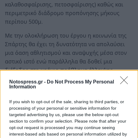
καλαθοσφαίρισης, πετοσφαίρισης) καθώς και
περιμετρικό διάδρομο προπόνησης μήκους
περίπου 500μ.
Με την ολοκλήρωση του έργου η κοινωνία της
Σπάρτης θα έχει τη δυνατότητα να απολαύσει
μια όαση αθλητισμού και αναψυχής μέσα στον
αστικό ιστό ενώ παράλληλα θα δοθεί μια
διέξοδος στο χρόνιο πρόβλημα έλλειψης
κλειστών χώρων προπόνησης για τις ομάδες της
Notospress.gr -
Do Not Process My Personal
πόλης μας.
Information
Το Διοικητικό Συμβούλιο του Σπαρτιατικού Γ.Σ.
If you wish to opt-out of the sale, sharing to third parties, or
processing of your personal or sensitive information for
αισθάνεται την ανάγκη να ευχαριστήσει τον
targeted advertising by us, please use the below opt-out
Περιφερειάρχη Πελοποννήσου κ. Πέτρο
section to confirm your selection. Please note that after your
Τατούλη και την Αντιπεριφερειάρχη Λακωνίας κ.
opt-out request is processed you may continue seeing
interest-based ads based on personal information utilized by
Αδαμαντία Τζανετέα για τις προσπάθειες που