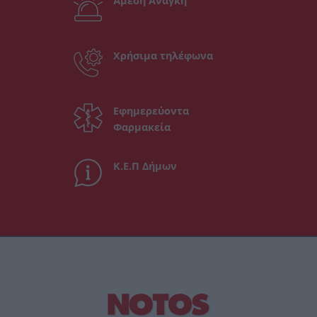
Άμεση Ανάγκη
Χρήσιμα τηλέφωνα
Εφημερεύοντα
Φαρμακεία
Κ.Ε.Π Δήμων