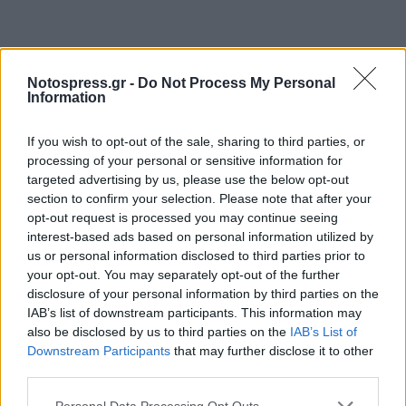
Notospress.gr -
Do Not Process My Personal
Συγχαρητήρια Κωνσταντίνε για τον δύσκολο και
Information
απαιτητικό αγώνα σου και την τιμή που έδωσες στον
If you wish to opt-out of the sale, sharing to third parties, or
σύλλογο μας και την πόλη μας με την συμμετοχή και
processing of your personal or sensitive information for
τον τερματισμό σου !!!»
targeted advertising by us, please use the below opt-out
section to confirm your selection. Please note that after your
opt-out request is processed you may continue seeing
Δείτε παρακάτω την ανάρτηση του
interest-based ads based on personal information utilized by
us or personal information disclosed to third parties prior to
Κωνσταντίνου Χατζέλη στα social media, στην
your opt-out. You may separately opt-out of the further
οποία ευχαριστεί όλους όσους τον στηρίζουν
disclosure of your personal information by third parties on the
στην προσπάθειά του αυτή.
IAB’s list of downstream participants. This information may
also be disclosed by us to third parties on the
IAB’s List of
Downstream Participants
that may further disclose it to other
third parties.
Personal Data Processing Opt Outs