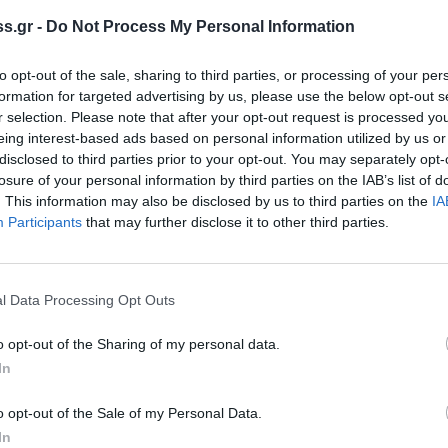
s.gr -
Do Not Process My Personal Information
to opt-out of the sale, sharing to third parties, or processing of your per
formation for targeted advertising by us, please use the below opt-out s
r selection. Please note that after your opt-out request is processed y
eing interest-based ads based on personal information utilized by us or
disclosed to third parties prior to your opt-out. You may separately opt-
 Notospress όταν αναζητάς ειδήσεις στη Google
losure of your personal information by third parties on the IAB’s list of
. This information may also be disclosed by us to third parties on the
IA
οσθήκη ως προτιμώμενη πηγή
τα αποτελέσματα της Google
Participants
that may further disclose it to other third parties.
l Data Processing Opt Outs
o opt-out of the Sharing of my personal data.
τησης τους ο νέος Δήμαρχος Αθηναίων,
In
 του ερασιτέχνη Παναθηναϊκού,
Δημήτρης
o opt-out of the Sale of my Personal Data.
ία τους για την κατασκευή του γηπέδου στον
In