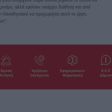
ερνάμε, αλλά εφόσον υπάρχει διάθεση και από
ν Παναθηναϊκό να προχωρήσει αυτό το έργο,
με".
Άμεση
Χρήσιμα
Εφημερεύοντα
Κ.Ε.Π
Ανάγκη
τηλέφωνα
Φαρμακεία
Δήμων