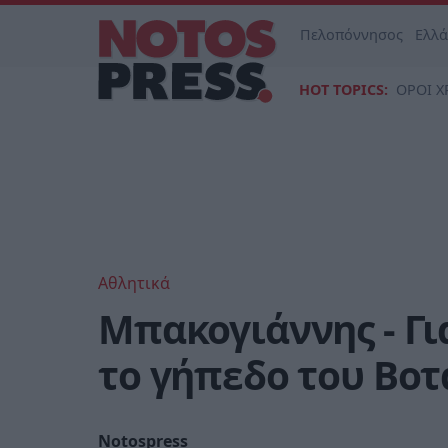
Πελοπόννησος
Ελλ
HOT TOPICS:
ΟΡΟΙ Χ
Αθλητικά
Μπακογιάννης - Γ
το γήπεδο του Βοτ
Notospress