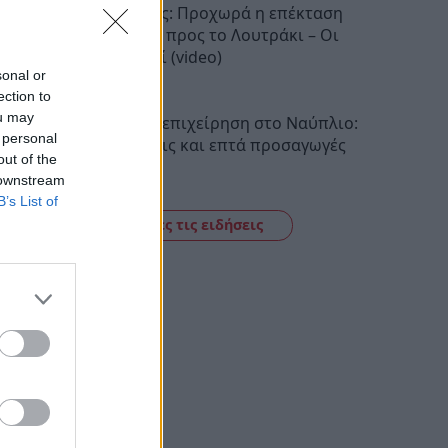
Προαστιακός: Προχωρά η επέκταση
της γραμμής προς το Λουτράκι – Οι
νέοι σταθμοί (video)
sonal or
11:34
ection to
ou may
Αστυνομική επιχείρηση στο Ναύπλιο:
 personal
Έξι συλλήψεις και επτά προσαγωγές
out of the
11:21
 downstream
B’s List of
Δείτε όλες τις ειδήσεις