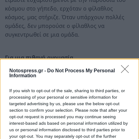
κόσμου στο γήπεδο, ερχόταν ο φίλαθλος
κόσμος, μας στήριζε. Όταν υπάρχουν πολλές
ομάδες, δεν μπορούσε ο φίλαθλος να
συγκεντρωθεί σε μια ομάδα.
Για μια πιθανή ονομασία
Πιθανή ονομασία της ομάδας είναι «Α.Ε. Δήμου
Notospress.gr -
Do Not Process My Personal
Σπάρτης». Το νέο Δ.Σ. θα αποφασίσει.
Information
If you wish to opt-out of the sale, sharing to third parties, or
processing of your personal or sensitive information for
targeted advertising by us, please use the below opt-out
section to confirm your selection. Please note that after your
opt-out request is processed you may continue seeing
interest-based ads based on personal information utilized by
us or personal information disclosed to third parties prior to
your opt-out. You may separately opt-out of the further