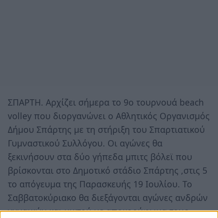
ΣΠΑΡΤΗ. Αρχίζει σήμερα το 9ο τουρνουά beach
volley που διοργανώνει ο Αθλητικός Οργανισμός
Δήμου Σπάρτης με τη στήριξη του Σπαρτιατικού
Γυμναστικού Συλλόγου. Οι αγώνες θα
ξεκινήσουν στα δύο γήπεδα μπιτς βόλεϊ που
βρίσκονται στο Δημοτικό στάδιο Σπάρτης ,στις 5
το απόγευμα της Παρασκευής 19 Ιουλίου. Το
Σαββατοκύριακο θα διεξάγονται αγώνες ανδρών
γυναικών και μικτού με αποκορύφωμα τους